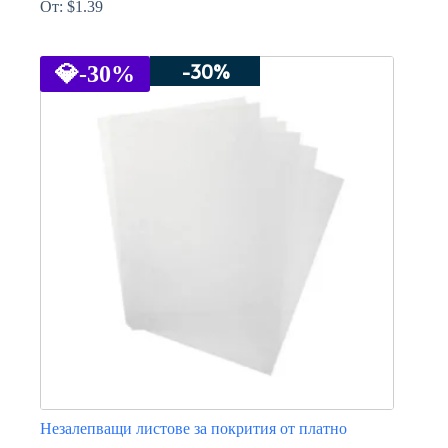
От:
$
1.39
This
product
-30%
has
💎
-30%
multiple
variants.
The
options
may
be
chosen
on
the
product
page
Незалепващи листове за покрития от платно