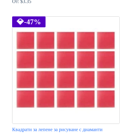
От:
$
3.35
This
product
has
💎
-47%
multiple
variants.
The
options
may
be
chosen
on
the
product
page
Квадрати за лепене за рисуване с диаманти