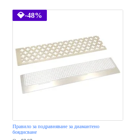
This
product
has
💎
-48%
multiple
variants.
The
options
may
be
chosen
on
the
product
page
Правило за подравняване за диамантено
боядисване