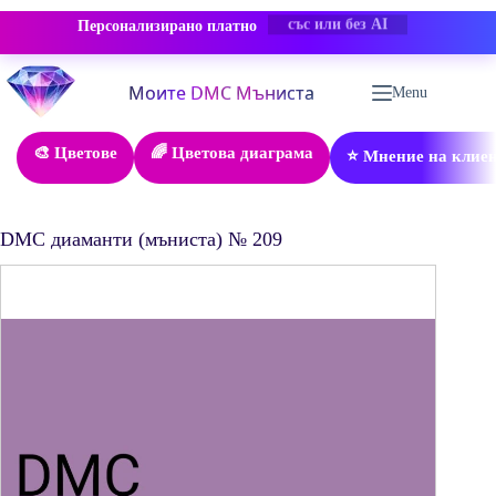
Персонализирано платно
-50% ОТСТЪПКА
Skip
to
Menu
content
🎨 Цветове
🌈 Цветова диаграма
⭐ Мнение на клие
DMC диаманти (мъниста) № 209