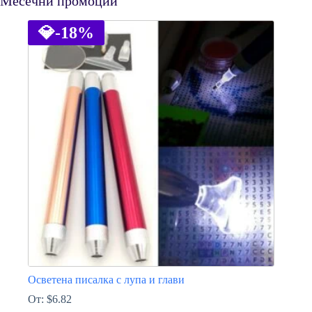
Месечни промоции
💎
-18%
Осветена писалка с лупа и глави
От:
$
6.82