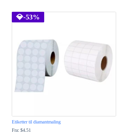
Dette
produktet
har
💎
-53%
flere
varianter.
Alternativene
kan
velges
på
produktsiden
Etiketter til diamantmaling
Fra:
$
4.51