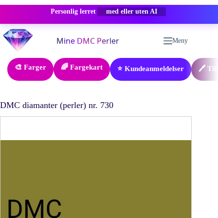
Personlig lerret
-50% RABATT
Hopp
til
Meny
innholdet
🎨 Farger
🌈 Fargekart
⭐ Kundeanmeldelser
🖊️ Ti
DMC diamanter (perler) nr. 730