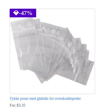
Dette
produktet
har
💎
-47%
flere
varianter.
Alternativene
kan
velges
på
produktsiden
Tykke poser med glidelås for overskuddsperler
Fra:
$
3.35