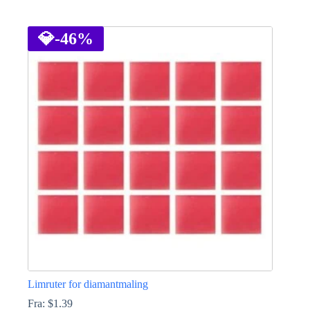
Dette
produktet
har
💎
-46%
flere
varianter.
Alternativene
kan
velges
på
produktsiden
Limruter for diamantmaling
Fra:
$
1.39