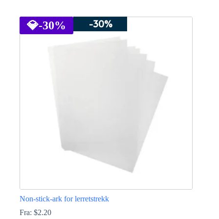
Dette
produktet
-30%
har
💎
-30%
flere
varianter.
Alternativene
kan
velges
på
produktsiden
Non-stick-ark for lerretstrekk
Fra:
$
2.20