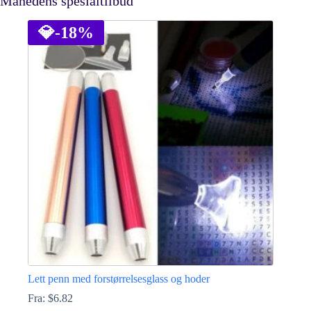
Månedens spesialtilbud
💎
-18%
Lett penn med forstørrelsesglass og hoder
Fra:
$
6.82