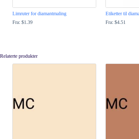
Limruter for diamantmaling
Etiketter til dia
Fra:
$
1.39
Fra:
$
4.51
Dette
Dette
produktet
produktet
har
har
flere
flere
Relaterte produkter
varianter.
varianter.
Alternativene
Alternativene
kan
kan
velges
velges
på
på
produktsiden
produktsiden