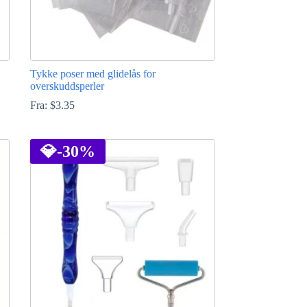
Tykke poser med glidelås for
overskuddsperler
Fra:
$
3.35
Dette
produktet
har
💎
-30%
flere
varianter.
Alternativene
kan
velges
på
produktsiden