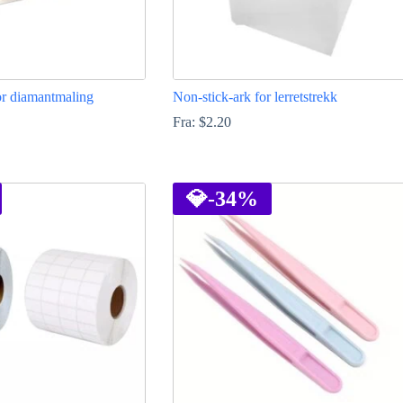
for diamantmaling
Non-stick-ark for lerretstrekk
Fra:
$
2.20
Dette
produktet
har
💎
-34%
flere
varianter.
Alternativene
kan
velges
på
produktsiden