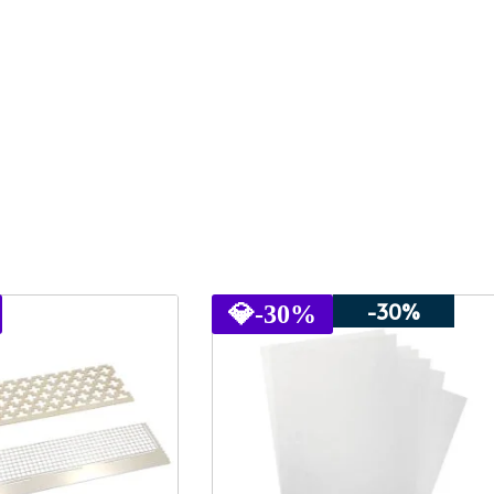
-30%
💎
-30%