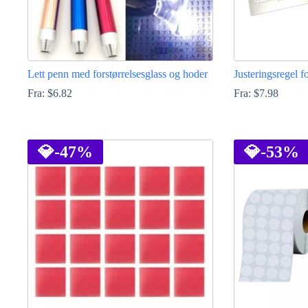
Lett penn med forstørrelsesglass og hoder
Justeringsregel 
Fra:
$
6.82
Fra:
$
7.98
Dette
Dette
produktet
produktet
har
💎
-47%
har
💎
-53%
flere
flere
varianter.
varianter.
Alternativene
Alternativene
kan
kan
velges
velges
på
på
produktsiden
produktsiden