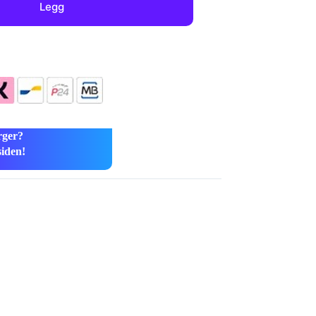
Legg
rger?
siden!