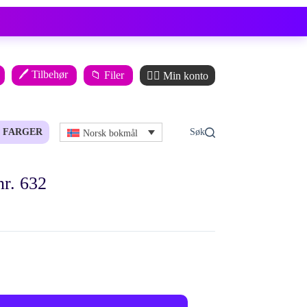
🖊️ Tilbehør
📁 Filer
🙋‍♂️ Min konto
FARGER
Norsk bokmål
r. 632