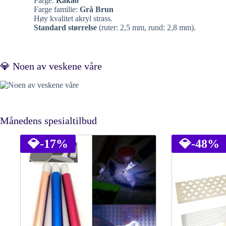
Farge:
Kakao
Farge familie:
Grå Brun
Høy kvalitet akryl strass.
Standard størrelse
(ruter: 2,5 mm, rund: 2,8 mm).
💎 Noen av veskene våre
Månedens spesialtilbud
💎
-17%
💎
-48%