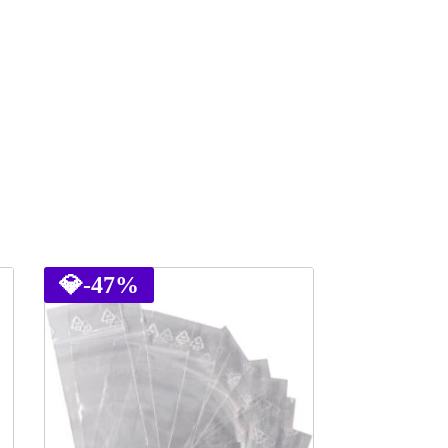
💎
-47%