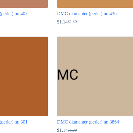
erler) nr. 407
DMC diamanter (perler) nr. 436
$
1.14
$
1.39
Opprinnelig
Nåværende
pris
pris
Dette
var:
er:
produktet
$1.39.
$1.14.
har
flere
varianter.
Alternativene
kan
velges
på
produktsiden
erler) nr. 301
DMC diamanter (perler) nr. 3864
$
1.14
$
1.39
Opprinnelig
Nåværende