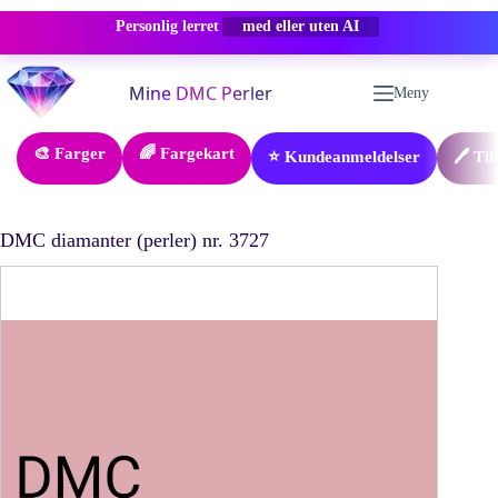
Personlig lerret
-50% RABATT
Hopp
til
Meny
innholdet
🎨 Farger
🌈 Fargekart
⭐ Kundeanmeldelser
🖊️ Ti
DMC diamanter (perler) nr. 3727