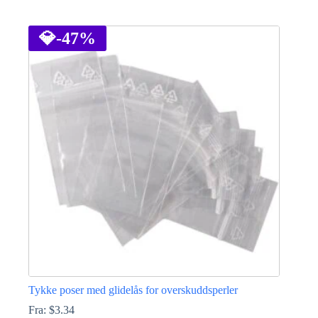
Dette
produktet
har
💎
-47%
flere
varianter.
Alternativene
kan
velges
på
produktsiden
Tykke poser med glidelås for overskuddsperler
Fra:
$
3.34