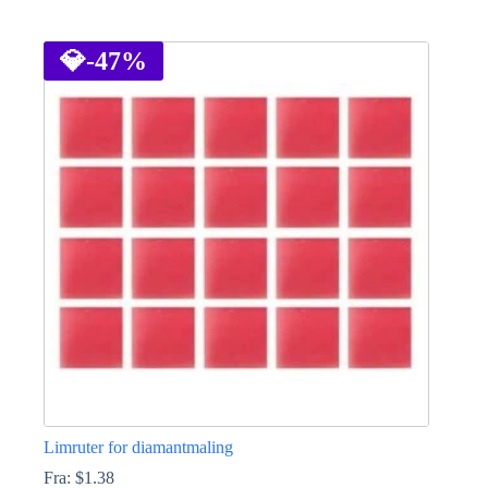
Dette
produktet
har
💎
-47%
flere
varianter.
Alternativene
kan
velges
på
produktsiden
Limruter for diamantmaling
Fra:
$
1.38