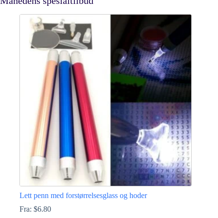
Månedens spesialtilbud
Lett penn med forstørrelsesglass og hoder
Fra:
$
6.80