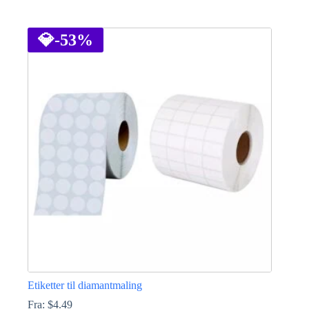
Dette
produktet
har
💎
-53%
flere
varianter.
Alternativene
kan
velges
på
produktsiden
Etiketter til diamantmaling
Fra:
$
4.49