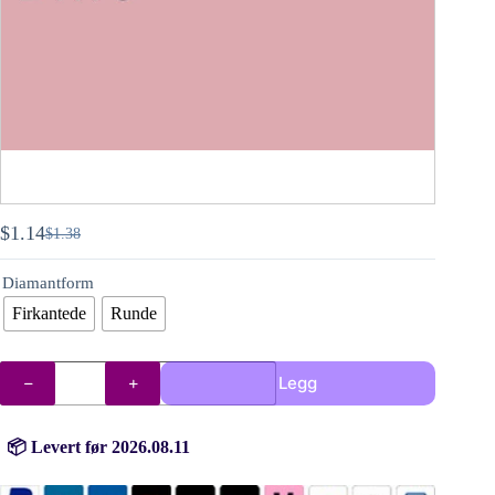
$
1.14
$
1.38
Opprinnelig
Nåværende
pris
pris
Diamantform
var:
er:
$1.38.
$1.14.
Firkantede
Runde
DMC
Legg
diamanter
(perler)
nr.
3727
📦 Levert før 2026.08.11
antall