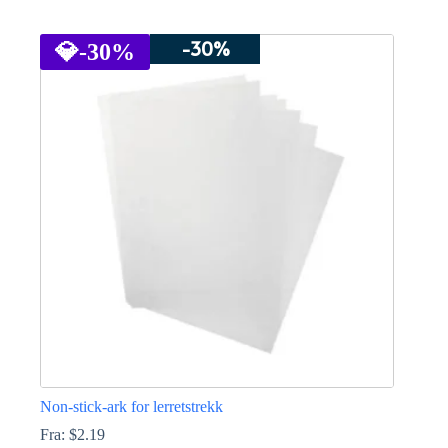
Dette
produktet
-30%
har
💎
-30%
flere
varianter.
Alternativene
kan
velges
på
produktsiden
Non-stick-ark for lerretstrekk
Fra:
$
2.19