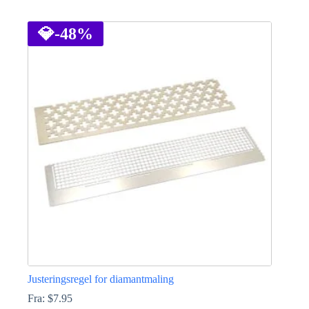
Dette
produktet
har
💎
-48%
flere
varianter.
Alternativene
kan
velges
på
produktsiden
Justeringsregel for diamantmaling
Fra:
$
7.95