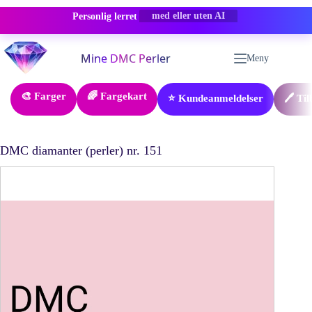
Personlig lerret
-50% RABATT
Hopp
til
Meny
innholdet
🎨 Farger
🌈 Fargekart
⭐ Kundeanmeldelser
🖊️ Ti
DMC diamanter (perler) nr. 151