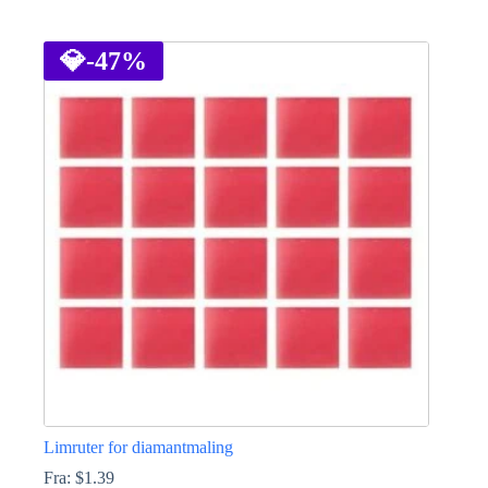
Dette
produktet
har
💎
-47%
flere
varianter.
Alternativene
kan
velges
på
produktsiden
Limruter for diamantmaling
Fra:
$
1.39