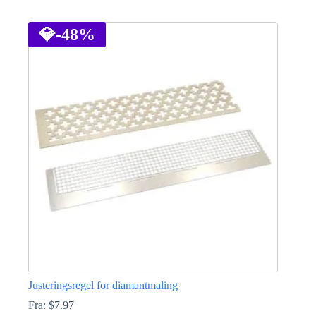
Dette
produktet
har
💎
-48%
flere
varianter.
Alternativene
kan
velges
på
produktsiden
Justeringsregel for diamantmaling
Fra:
$
7.97