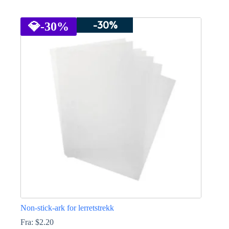
Dette
produktet
-30%
har
💎
-30%
flere
varianter.
Alternativene
kan
velges
på
produktsiden
Non-stick-ark for lerretstrekk
Fra:
$
2.20