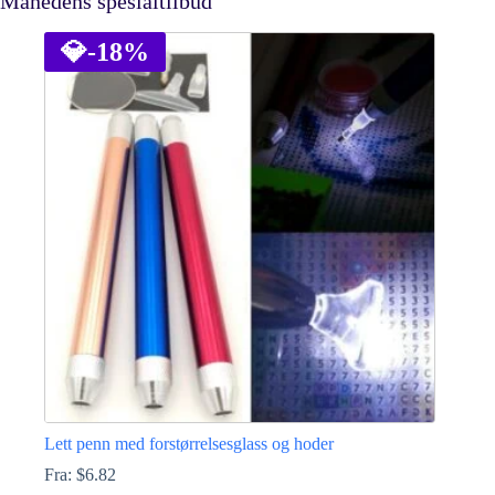
Månedens spesialtilbud
💎
-18%
Lett penn med forstørrelsesglass og hoder
Fra:
$
6.82