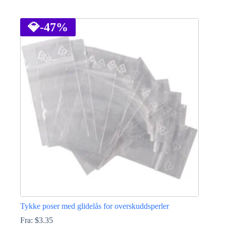
Dette
produktet
har
💎
-47%
flere
varianter.
Alternativene
kan
velges
på
produktsiden
Tykke poser med glidelås for overskuddsperler
Fra:
$
3.35