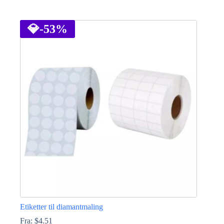
Dette
produktet
har
💎
-53%
flere
varianter.
Alternativene
kan
velges
på
produktsiden
Etiketter til diamantmaling
Fra:
$
4.51