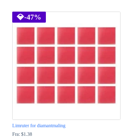
Dette
produktet
har
💎
-47%
flere
varianter.
Alternativene
kan
velges
på
produktsiden
Limruter for diamantmaling
Fra:
$
1.38