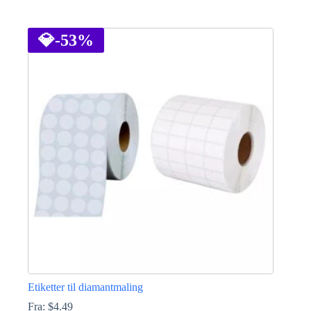
Dette
produktet
har
💎
-53%
flere
varianter.
Alternativene
kan
velges
på
produktsiden
Etiketter til diamantmaling
Fra:
$
4.49