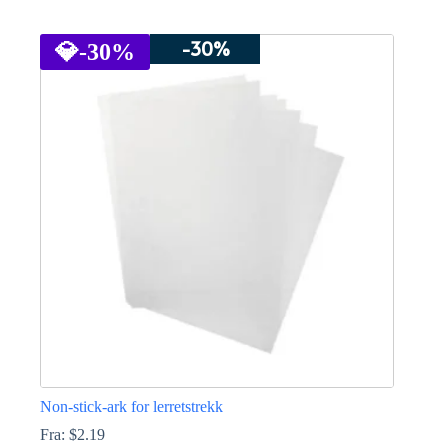
Dette
produktet
-30%
har
💎
-30%
flere
varianter.
Alternativene
kan
velges
på
produktsiden
Non-stick-ark for lerretstrekk
Fra:
$
2.19