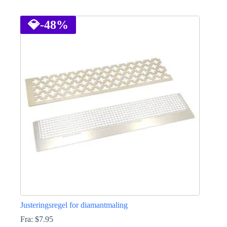
Dette
produktet
har
💎
-48%
flere
varianter.
Alternativene
kan
velges
på
produktsiden
Justeringsregel for diamantmaling
Fra:
$
7.95