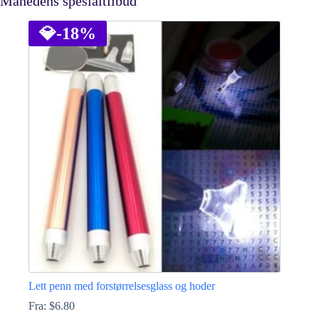
Månedens spesialtilbud
💎
-18%
Lett penn med forstørrelsesglass og hoder
Fra:
$
6.80