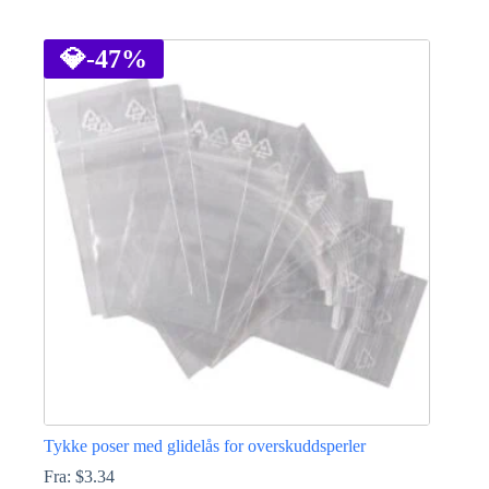
Dette
produktet
har
💎
-47%
flere
varianter.
Alternativene
kan
velges
på
produktsiden
Tykke poser med glidelås for overskuddsperler
Fra:
$
3.34