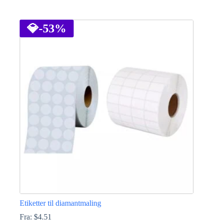
Dette
produktet
har
💎
-53%
flere
varianter.
Alternativene
kan
velges
på
produktsiden
Etiketter til diamantmaling
Fra:
$
4.51