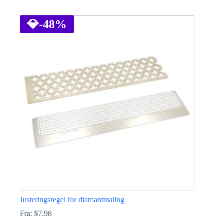
Dette
produktet
har
💎
-48%
flere
varianter.
Alternativene
kan
velges
på
produktsiden
Justeringsregel for diamantmaling
Fra:
$
7.98