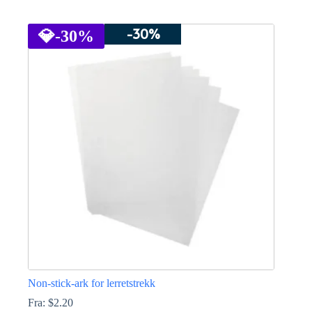
Dette
produktet
-30%
har
💎
-30%
flere
varianter.
Alternativene
kan
velges
på
produktsiden
Non-stick-ark for lerretstrekk
Fra:
$
2.20