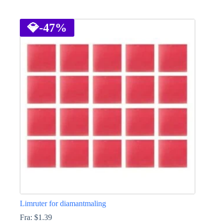
Dette
produktet
har
💎
-47%
flere
varianter.
Alternativene
kan
velges
på
produktsiden
Limruter for diamantmaling
Fra:
$
1.39