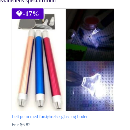
Månedens spesialtilbud
💎
-17%
Lett penn med forstørrelsesglass og hoder
Fra:
$
6.82