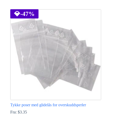
Dette
produktet
har
💎
-47%
flere
varianter.
Alternativene
kan
velges
på
produktsiden
Tykke poser med glidelås for overskuddsperler
Fra:
$
3.35