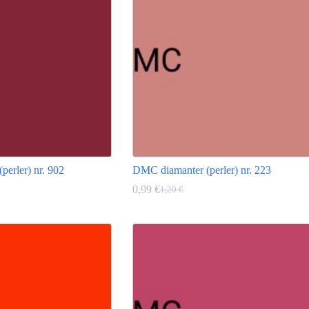
varianter.
Alternativene
kan
velges
på
produktsiden
erler) nr. 902
DMC diamanter (perler) nr. 223
0,99
€
1,20
€
g
e
Opprinnelig
Nåværende
pris
pris
Dette
var:
er:
produktet
1,20 €.
0,99 €.
har
flere
varianter.
Alternativene
kan
velges
på