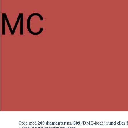
Pose med
200 diamanter nr. 309
(DMC-kode)
rund eller 