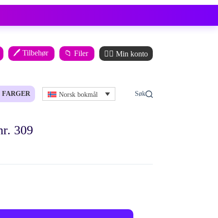
🖊️ Tilbehør
📁 Filer
🙋‍♂️ Min konto
FARGER
Norsk bokmål
r. 309