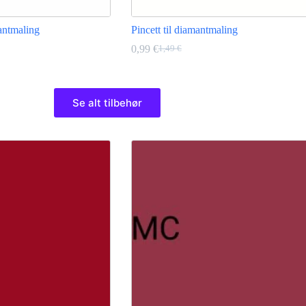
mantmaling
Pincett til diamantmaling
0,99
€
1,49
€
Opprinnelig
Nåværende
pris
pris
var:
er:
Dette
1,49 €.
0,99 €.
produktet
Se alt tilbehør
har
flere
varianter.
Alternativene
kan
velges
på
produktsiden