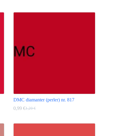
pris
pris
Dette
var:
er:
produktet
1,20 €.
0,99 €.
har
flere
varianter.
Alternativene
kan
velges
på
produktsiden
DMC diamanter (perler) nr. 817
0,99
€
1,20
€
Opprinnelig
Nåværende
pris
pris
Dette
var:
er:
produktet
1,20 €.
0,99 €.
har
flere