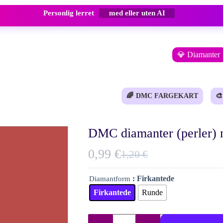
Personlig lerret
med eller uten AI
💎 Diamanter
🌈
DMC FARGEKART
🎨
DMC diamanter (perler) n
0,99
€
1,20
€
Opprinnelig
Nåværende
pris
pris
: Firkantede
Diamantform
var:
er:
Firkantede
Runde
1,20 €.
0,99 €.
DMC