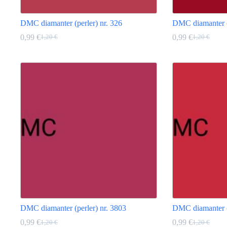
DMC diamanter (perler) nr. 326
DMC diamanter (p
0,99
€
0,99
€
1,20
€
1,20
€
Opprinnelig
Nåværende
Opprinneli
Nåværend
pris
pris
pris
pris
Dette
Dette
var:
er:
var:
er:
produktet
produktet
1,20 €.
0,99 €.
1,20 €.
0,99 €.
har
har
flere
flere
varianter.
varianter.
Alternativene
Alternativene
kan
kan
velges
velges
på
på
produktsiden
produktsiden
DMC diamanter (perler) nr. 3803
DMC diamanter (p
0,99
€
0,99
€
1,20
€
1,20
€
Opprinnelig
Nåværende
Opprinneli
Nåværend