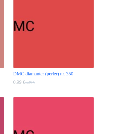
varianter.
Alternativene
kan
velges
på
produktsiden
DMC diamanter (perler) nr. 350
0,99
€
1,20
€
Opprinnelig
Nåværende
pris
pris
Dette
var:
er:
produktet
1,20 €.
0,99 €.
har
flere
varianter.
Alternativene
kan
velges
på