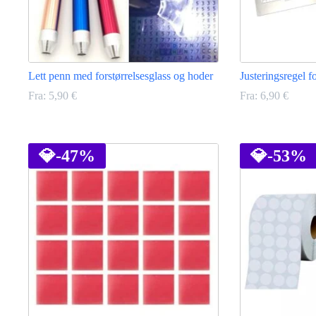
Lett penn med forstørrelsesglass og hoder
Justeringsregel 
Fra:
5,90
€
Fra:
6,90
€
Dette
Dette
produktet
produktet
har
💎
-47%
har
💎
-53%
flere
flere
varianter.
varianter.
Alternativene
Alternativene
kan
kan
velges
velges
på
på
produktsiden
produktsiden