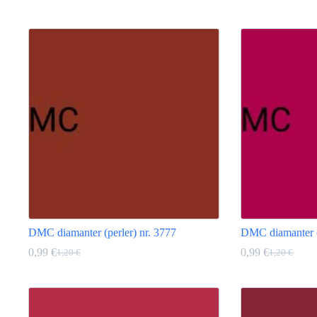
pris
pris
pris
pris
Dette
Dette
var:
er:
var:
er:
produktet
produktet
1,20 €.
0,99 €.
1,20 €.
0,99 €.
har
har
flere
flere
varianter.
varianter.
Alternativene
Alternativene
kan
kan
velges
velges
på
på
produktsiden
produktsiden
DMC diamanter (perler) nr. 3777
DMC diamanter (p
0,99
€
0,99
€
1,20
€
1,20
€
Opprinnelig
Nåværende
Opprinneli
Nåværend
pris
pris
pris
pris
Dette
Dette
var:
er:
var:
er:
produktet
produktet
1,20 €.
0,99 €.
1,20 €.
0,99 €.
har
har
flere
flere