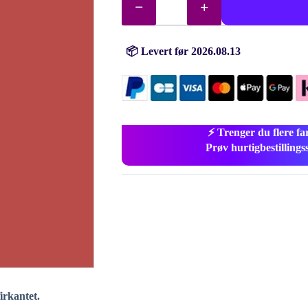
diamanter
(perler)
nr.
309
antall
📦 Levert før 2026.08.13
⚡ Trenger du flere fa
Prøv hurtigbestillings
firkantet.