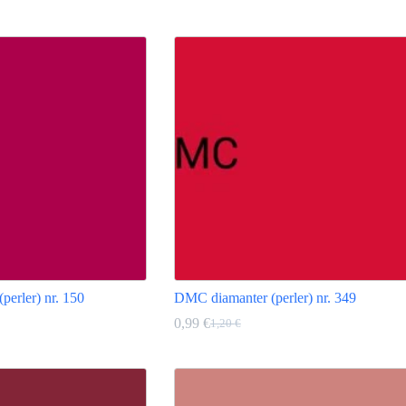
pris
pris
Dette
var:
er:
produktet
1,20 €.
0,99 €.
har
flere
varianter.
Alternativene
kan
velges
på
produktsiden
erler) nr. 150
DMC diamanter (perler) nr. 349
0,99
€
1,20
€
g
e
Opprinnelig
Nåværende
pris
pris
Dette
var:
er:
produktet
1,20 €.
0,99 €.
har
flere