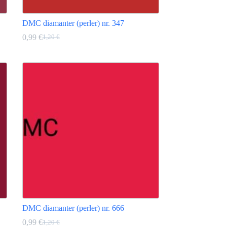
DMC diamanter (perler) nr. 347
0,99
€
1,20
€
Opprinnelig
Nåværende
pris
pris
Dette
var:
er:
produktet
1,20 €.
0,99 €.
har
flere
varianter.
Alternativene
kan
velges
på
produktsiden
DMC diamanter (perler) nr. 666
0,99
€
1,20
€
Opprinnelig
Nåværende