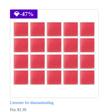
Dette
produktet
har
💎
-47%
flere
varianter.
Alternativene
kan
velges
på
produktsiden
Limruter for diamantmaling
Fra:
$
1.39