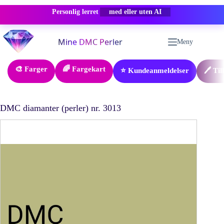
Personlig lerret
-50% RABATT
Hopp
til
Meny
innholdet
🎨 Farger
🌈 Fargekart
⭐ Kundeanmeldelser
🖊️ Ti
DMC diamanter (perler) nr. 3013