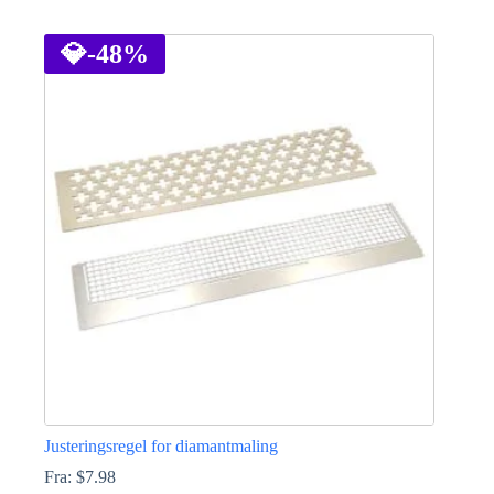
Dette
produktet
har
💎
-48%
flere
varianter.
Alternativene
kan
velges
på
produktsiden
Justeringsregel for diamantmaling
Fra:
$
7.98