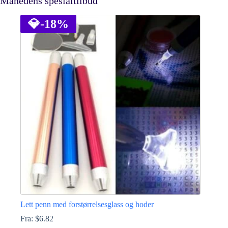
Månedens spesialtilbud
💎
-18%
Lett penn med forstørrelsesglass og hoder
Fra:
$
6.82