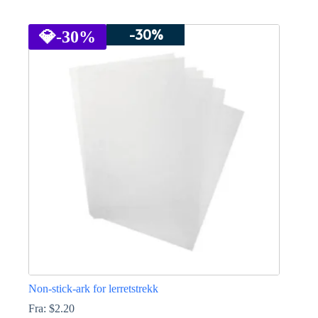
Dette
produktet
-30%
har
💎
-30%
flere
varianter.
Alternativene
kan
velges
på
produktsiden
Non-stick-ark for lerretstrekk
Fra:
$
2.20