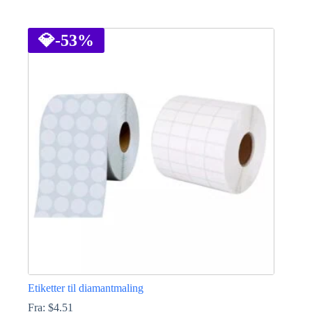
Dette
produktet
har
💎
-53%
flere
varianter.
Alternativene
kan
velges
på
produktsiden
Etiketter til diamantmaling
Fra:
$
4.51