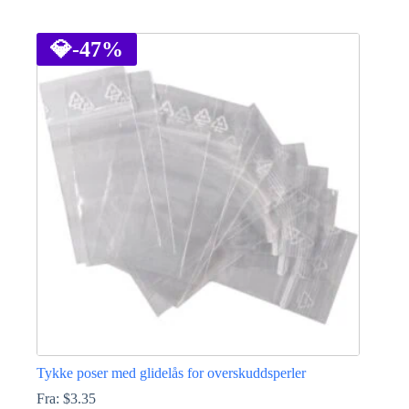
Dette
produktet
har
💎
-47%
flere
varianter.
Alternativene
kan
velges
på
produktsiden
Tykke poser med glidelås for overskuddsperler
Fra:
$
3.35