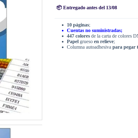
pintura
$23.00.
$17.22.
diamante
📦 Entregado antes del 13/08
(con
adhesivos)
cantidad
10 páginas
;
Cuentas no suministradas;
447 colores
de la carta de colores 
Papel
grueso
en relieve
;
Columna autoadhesiva
para pegar 