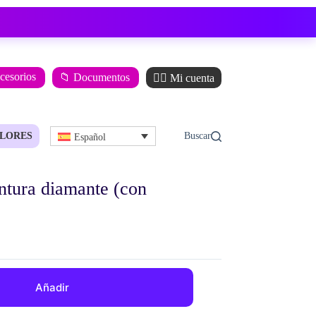
ccesorios
📁 Documentos
🙋‍♂️ Mi cuenta
LORES
Español
intura diamante (con
Añadir