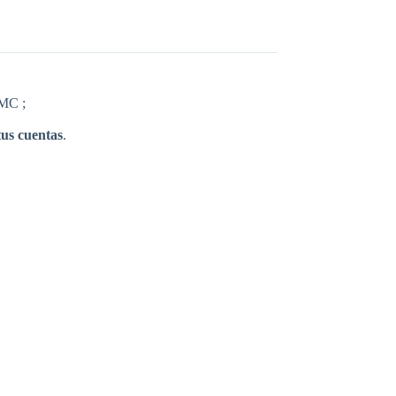
DMC ;
tus cuentas
.