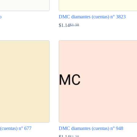
o
DMC diamantes (cuentas) n° 3823
$
1.14
$
1.38
El
El
precio
precio
Este
original
actual
producto
era:
es:
tiene
$1.38.
$1.14.
múltiples
variantes.
Las
opciones
se
pueden
elegir
en
la
página
de
producto
cuentas) n° 677
DMC diamantes (cuentas) n° 948
$
1.14
$
1.38