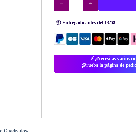
diamantes
(cuentas)
n°
5200
cantidad
📦 Entregado antes del 13/08
⚡ ¿Necesitas varios co
¡Prueba la página de pedi
o Cuadrados.