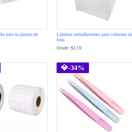
ón para la pintura de
Láminas antiadherentes para cubiertas d
lona
Desde:
$
2.19
Este
producto
tiene
💎
-34%
múltiples
variantes.
Las
opciones
se
pueden
elegir
en
la
página
de
producto