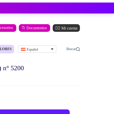
ccesorios
📁 Documentos
🙋‍♂️ Mi cuenta
LORES
Español
 n° 5200