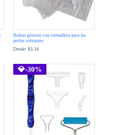
e
Bolsas gruesas con cremallera para las
perlas sobrantes
Desde:
$
3.34
Este
producto
tiene
💎
-30%
múltiples
variantes.
Las
opciones
se
pueden
elegir
en
la
página
de
producto