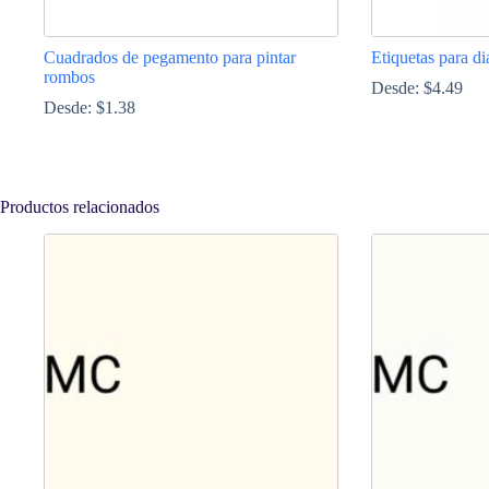
Cuadrados de pegamento para pintar
Etiquetas para d
rombos
Desde:
$
4.49
Desde:
$
1.38
Este
Este
producto
producto
tiene
tiene
múltiples
múltiples
Productos relacionados
variantes.
variantes.
Las
Las
opciones
opciones
se
se
pueden
pueden
elegir
elegir
en
en
la
la
página
página
de
de
producto
producto