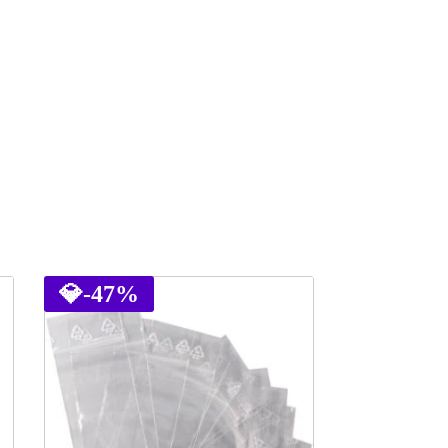
💎
-47%