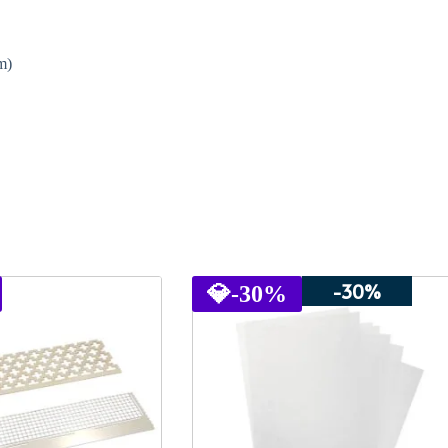
m)
-30%
💎
-30%