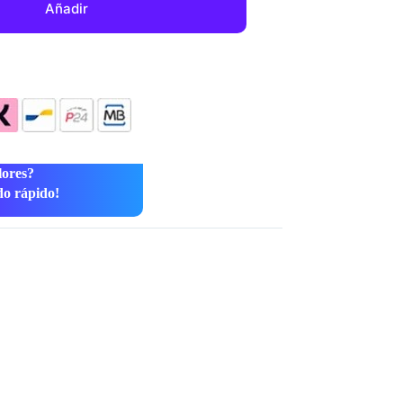
Añadir
lores?
do rápido!