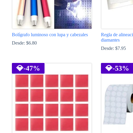
Bolígrafo luminoso con lupa y cabezales
Regla de alineaci
diamantes
Desde:
$
6.80
Desde:
$
7.95
Este
Este
producto
producto
tiene
💎
-47%
tiene
💎
-53%
múltiples
múltiples
variantes.
variantes.
Las
Las
opciones
opciones
se
se
pueden
pueden
elegir
elegir
en
en
la
la
página
página
de
de
producto
producto