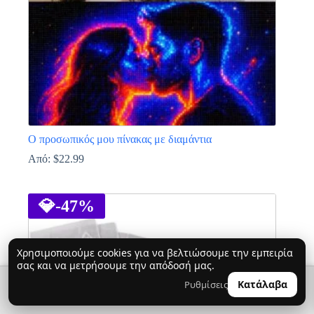
στη
σελίδα
του
προϊόντος
Ο προσωπικός μου πίνακας με διαμάντια
Από:
$
22.99
Αυτό
το
προϊόν
💎
-47%
έχει
πολλαπλές
παραλλαγές.
Χρησιμοποιούμε cookies για να βελτιώσουμε την εμπειρία
Οι
σας και να μετρήσουμε την απόδοσή μας.
επιλογές
μπορούν
🔍
0
Κατάλαβα
Ρυθμίσεις
👤
να
επιλεγούν