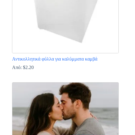
σελίδα
του
προϊόντος
Αντικολλητικά φύλλα για καλύμματα καμβά
Από:
$
2.20
Αυτό
το
προϊόν
έχει
πολλαπλές
παραλλαγές.
Οι
επιλογές
μπορούν
να
επιλεγούν