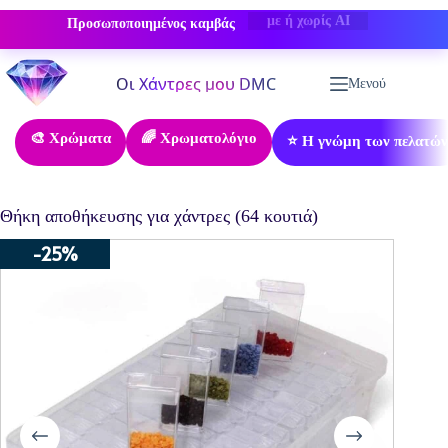
Προσωποποιημένος καμβάς
-50% ΕΚΠΤΩΣΗ
Μετάβαση
στο
Μενού
περιεχόμενο
🎨 Χρώματα
🌈 Χρωματολόγιο
⭐ Η γνώμη των πελατών
Θήκη αποθήκευσης για χάντρες (64 κουτιά)
-25%