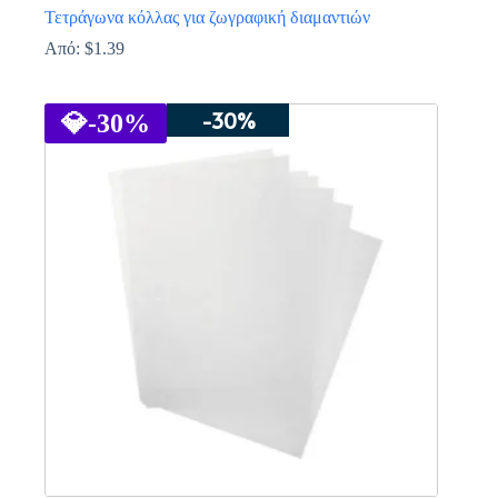
Τετράγωνα κόλλας για ζωγραφική διαμαντιών
Από:
$
1.39
Αυτό
το
-30%
προϊόν
💎
-30%
έχει
πολλαπλές
παραλλαγές.
Οι
επιλογές
μπορούν
να
επιλεγούν
στη
σελίδα
του
προϊόντος