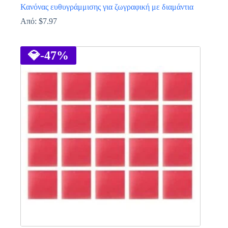
Κανόνας ευθυγράμμισης για ζωγραφική με διαμάντια
Από:
$
7.97
Αυτό
το
προϊόν
💎
-47%
έχει
πολλαπλές
παραλλαγές.
Οι
επιλογές
μπορούν
να
επιλεγούν
στη
σελίδα
του
προϊόντος