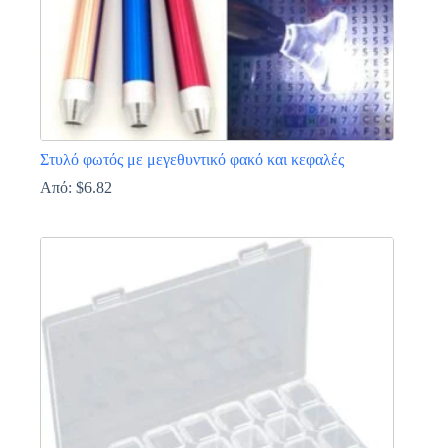
προϊόντος
Στυλό φωτός με μεγεθυντικό φακό και κεφαλές
Από:
$
6.82
Αυτό
το
προϊόν
έχει
πολλαπλές
παραλλαγές.
Οι
επιλογές
μπορούν
να
επιλεγούν
στη
σελίδα