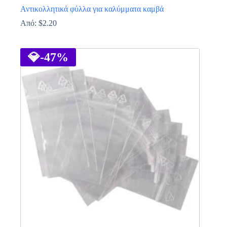
Αντικολλητικά φύλλα για καλύμματα καμβά
Από:
$
2.20
Αυτό
το
προϊόν
💎
-47%
έχει
πολλαπλές
παραλλαγές.
Οι
επιλογές
μπορούν
να
επιλεγούν
στη
σελίδα
του
προϊόντος