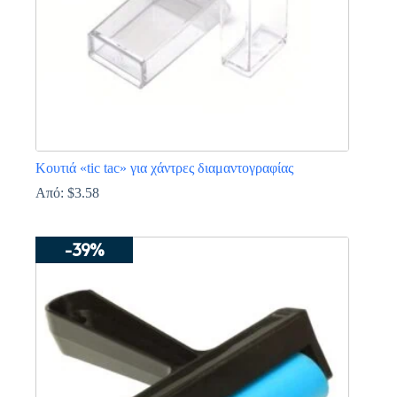
σελίδα
του
προϊόντος
Κουτιά «tic tac» για χάντρες διαμαντογραφίας
Από:
$
3.58
Αυτό
το
-39%
προϊόν
έχει
πολλαπλές
παραλλαγές.
Οι
επιλογές
μπορούν
να
επιλεγούν
στη