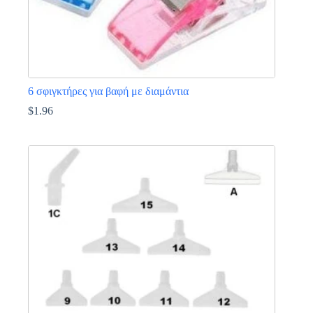
6 σφιγκτήρες για βαφή με διαμάντια
$
1.96
Αυτό
το
προϊόν
έχει
πολλαπλές
παραλλαγές.
Οι
επιλογές
μπορούν
να
επιλεγούν
στη
σελίδα
του
προϊόντος