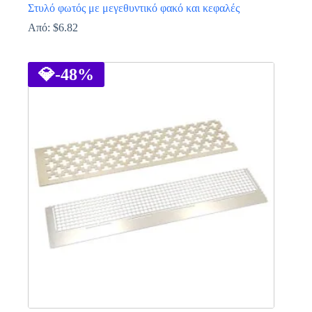
Στυλό φωτός με μεγεθυντικό φακό και κεφαλές
Από:
$
6.82
Αυτό
το
προϊόν
💎
-48%
έχει
πολλαπλές
παραλλαγές.
Οι
επιλογές
μπορούν
να
επιλεγούν
στη
σελίδα
του
προϊόντος