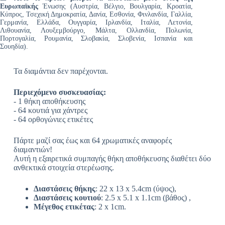
Ευρωπαϊκής
Ένωσης (Αυστρία, Βέλγιο, Βουλγαρία, Κροατία,
Κύπρος, Τσεχική Δημοκρατία, Δανία, Εσθονία, Φινλανδία, Γαλλία,
Γερμανία, Ελλάδα, Ουγγαρία, Ιρλανδία, Ιταλία, Λετονία,
Λιθουανία, Λουξεμβούργο, Μάλτα, Ολλανδία, Πολωνία,
Πορτογαλία, Ρουμανία, Σλοβακία, Σλοβενία, Ισπανία και
Σουηδία).
Τα διαμάντια δεν παρέχονται.
Περιεχόμενο συσκευασίας:
- 1 θήκη αποθήκευσης
- 64 κουτιά για χάντρες
- 64 ορθογώνιες ετικέτες
Πάρτε μαζί σας έως και 64 χρωματικές αναφορές
διαμαντιών!
Αυτή η εξαιρετικά συμπαγής θήκη αποθήκευσης διαθέτει δύο
ανθεκτικά στοιχεία στερέωσης.
Διαστάσεις θήκης
: 22 x 13 x 5.4cm (ύψος),
Διαστάσεις κουτιού
: 2.5 x 5.1 x 1.1cm (βάθος) ,
Μέγεθος ετικέτας
: 2 x 1cm.