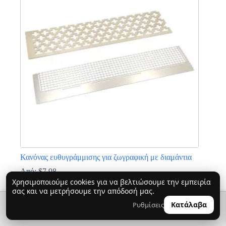
παραλλαγές.
Οι
επιλογές
μπορούν
να
επιλεγούν
στη
σελίδα
του
προϊόντος
Κανόνας ευθυγράμμισης για ζωγραφική με διαμάντια
Από:
$
7.98
Χρησιμοποιούμε cookies για να βελτιώσουμε την εμπειρία
Αυτό
σας και να μετρήσουμε την απόδοσή μας.
το
προϊόν
🔍
0
Κατάλαβα
Ρυθμίσεις
👤
έχει
πολλαπλές