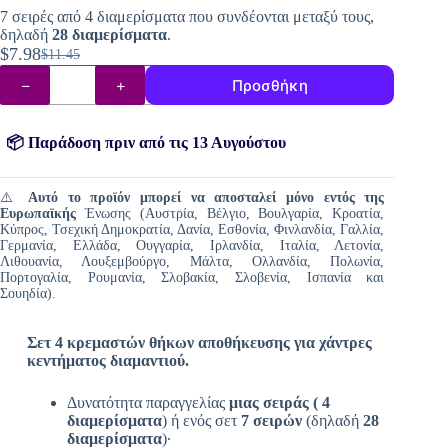
7 σειρές από 4 διαμερίσματα που συνδέονται μεταξύ τους,
δηλαδή
28 διαμερίσματα
.
$
7.98
$
11.45
Original
Η
Θήκες
price
τρέχουσα
Προσθήκη
για
was:
τιμή
χάντρες
διαμαντογραφίας
$11.45.
είναι:
ποσότητα
📦 Παράδοση πριν από τις 13 Αυγούστου
$7.98.
⚠️
Αυτό το προϊόν μπορεί να αποσταλεί μόνο εντός της
Ευρωπαϊκής
Ένωσης (Αυστρία, Βέλγιο, Βουλγαρία, Κροατία,
Κύπρος, Τσεχική Δημοκρατία, Δανία, Εσθονία, Φινλανδία, Γαλλία,
Γερμανία, Ελλάδα, Ουγγαρία, Ιρλανδία, Ιταλία, Λετονία,
Λιθουανία, Λουξεμβούργο, Μάλτα, Ολλανδία, Πολωνία,
Πορτογαλία, Ρουμανία, Σλοβακία, Σλοβενία, Ισπανία και
Σουηδία).
Σετ 4 κρεμαστών θήκων αποθήκευσης για χάντρες
κεντήματος διαμαντιού.
Δυνατότητα παραγγελίας
μιας σειράς (
4
διαμερίσματα
) ή ενός σετ
7 σειρών
(δηλαδή
28
διαμερίσματα
)·