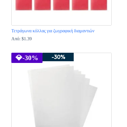
Τετράγωνα κόλλας για ζωγραφική διαμαντιών
Από:
$
1.39
Αυτό
το
-30%
προϊόν
💎
-30%
έχει
πολλαπλές
παραλλαγές.
Οι
επιλογές
μπορούν
να
επιλεγούν
στη
σελίδα
του
προϊόντος