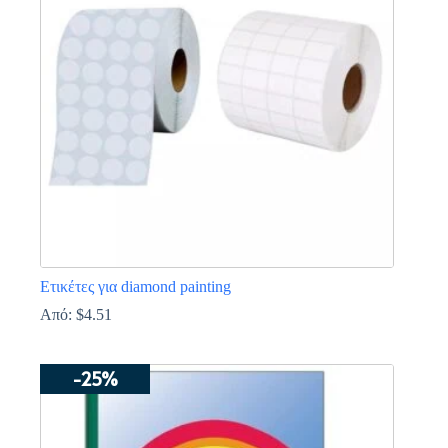
Ετικέτες για diamond painting
Από:
$
4.51
Αυτό
το
-25%
προϊόν
έχει
πολλαπλές
παραλλαγές.