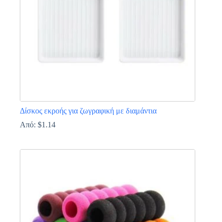
προϊόντος
Δίσκος εκροής για ζωγραφική με διαμάντια
Από:
$
1.14
Αυτό
το
προϊόν
έχει
πολλαπλές
παραλλαγές.
Οι
επιλογές
μπορούν
να