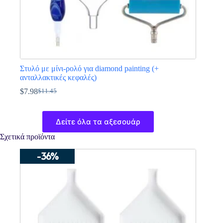
Στυλό με μίνι-ρολό για diamond painting (+
ανταλλακτικές κεφαλές)
$
7.98
$
11.45
Original
Η
price
τρέχουσα
Αυτό
was:
τιμή
το
Δείτε όλα τα αξεσουάρ
$11.45.
είναι:
προϊόν
$7.98.
έχει
Σχετικά προϊόντα
πολλαπλές
παραλλαγές.
-36%
Οι
επιλογές
μπορούν
να
επιλεγούν
στη
σελίδα
του