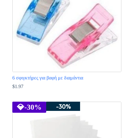
μπορούν
να
επιλεγούν
στη
σελίδα
του
προϊόντος
6 σφιγκτήρες για βαφή με διαμάντια
$
1.97
Αυτό
το
-30%
προϊόν
💎
-30%
έχει
πολλαπλές
παραλλαγές.
Οι
επιλογές