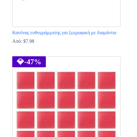
Κανόνας ευθυγράμμισης για ζωγραφική με διαμάντια
Από:
$
7.98
Αυτό
το
προϊόν
💎
-47%
έχει
πολλαπλές
παραλλαγές.
Οι
επιλογές
μπορούν
να
επιλεγούν
στη
σελίδα
του
προϊόντος