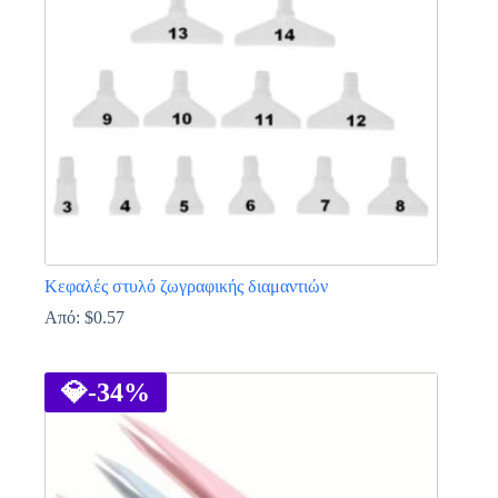
μπορούν
να
επιλεγούν
στη
σελίδα
του
προϊόντος
Κεφαλές στυλό ζωγραφικής διαμαντιών
Από:
$
0.57
Αυτό
το
προϊόν
💎
-34%
έχει
πολλαπλές
παραλλαγές.
Οι
επιλογές