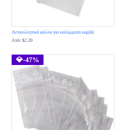
Αντικολλητικά φύλλα για καλύμματα καμβά
Από:
$
2.20
Αυτό
το
προϊόν
💎
-47%
έχει
πολλαπλές
παραλλαγές.
Οι
επιλογές
μπορούν
να
επιλεγούν
στη
σελίδα
του
προϊόντος