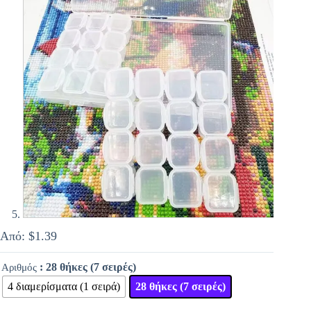
Από:
$
1.39
: 28 θήκες (7 σειρές)
Αριθμός
4 διαμερίσματα (1 σειρά)
28 θήκες (7 σειρές)