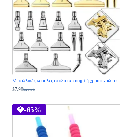
Μεταλλικές κεφαλές στυλό σε ασημί ή χρυσό χρώμα
$
7.98
$
23.01
Original
Η
price
τρέχουσα
Αυτό
was:
τιμή
το
$23.01.
είναι:
προϊόν
💎
-65%
$7.98.
έχει
πολλαπλές
παραλλαγές.
Οι
επιλογές