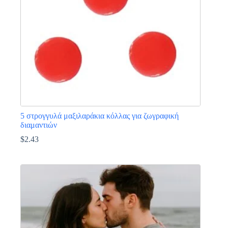
επιλεγούν
στη
σελίδα
του
προϊόντος
5 στρογγυλά μαξιλαράκια κόλλας για ζωγραφική
διαμαντιών
$
2.43