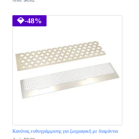
Αυτό
το
προϊόν
💎
-48%
έχει
πολλαπλές
παραλλαγές.
Οι
επιλογές
μπορούν
να
επιλεγούν
στη
σελίδα
του
προϊόντος
Κανόνας ευθυγράμμισης για ζωγραφική με διαμάντια