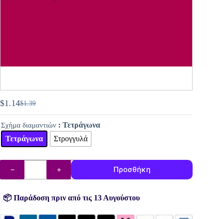
$
1.14
$
1.39
Original
Η
price
τρέχουσα
: Τετράγωνα
Σχήμα διαμαντιών
was:
τιμή
$1.39.
είναι:
Τετράγωνα
Στρογγυλά
$1.14.
DMC
Προσθήκη
διαμάντια
(χάντρες)
αρ.
150
📦 Παράδοση πριν από τις 13 Αυγούστου
ποσότητα