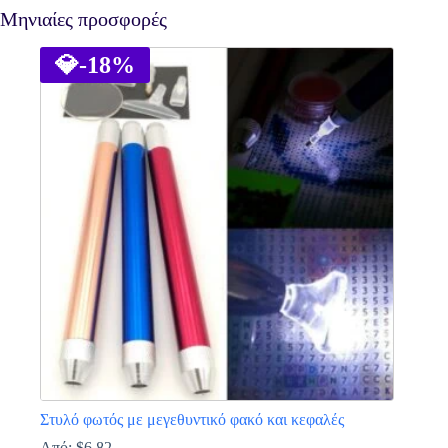
Μηνιαίες προσφορές
💎
-18%
Στυλό φωτός με μεγεθυντικό φακό και κεφαλές
Από:
$
6.82