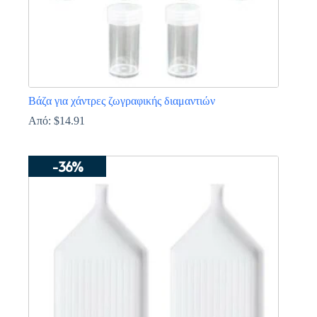
Βάζα για χάντρες ζωγραφικής διαμαντιών
Από:
$
14.91
Αυτό
το
-36%
προϊόν
έχει
πολλαπλές
παραλλαγές.
Οι
επιλογές
μπορούν
να
επιλεγούν
στη
σελίδα
του