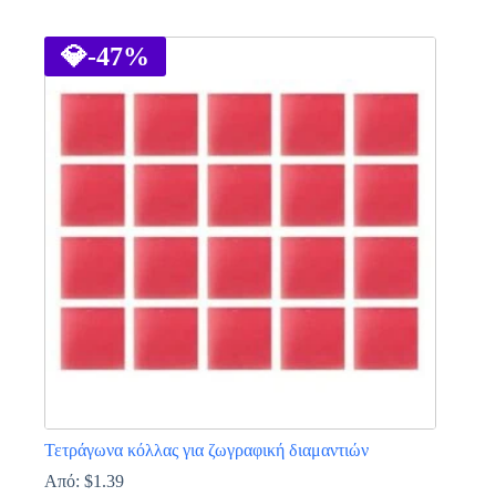
Αυτό
το
προϊόν
💎
-47%
έχει
πολλαπλές
παραλλαγές.
Οι
επιλογές
μπορούν
να
επιλεγούν
στη
σελίδα
του
προϊόντος
Τετράγωνα κόλλας για ζωγραφική διαμαντιών
Από:
$
1.39