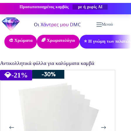
Προσωποποιημένος καμβάς
-50% ΕΚΠΤΩΣΗ
Μετάβαση
στο
Μενού
περιεχόμενο
🎨 Χρώματα
🌈 Χρωματολόγιο
⭐ Η γνώμη των πελατών
Αντικολλητικά φύλλα για καλύμματα καμβά
-30%
💎
-21%