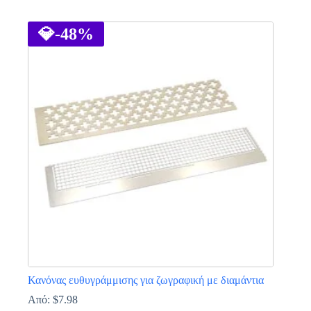
Αυτό
το
προϊόν
💎
-48%
έχει
πολλαπλές
παραλλαγές.
Οι
επιλογές
μπορούν
να
επιλεγούν
στη
σελίδα
του
προϊόντος
Κανόνας ευθυγράμμισης για ζωγραφική με διαμάντια
Από:
$
7.98