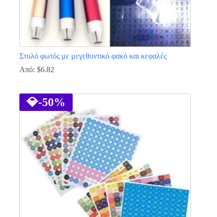
Στυλό φωτός με μεγεθυντικό φακό και κεφαλές
Από:
$
6.82
Αυτό
το
προϊόν
💎
-50%
έχει
πολλαπλές
παραλλαγές.
Οι
επιλογές
μπορούν
να
επιλεγούν
στη
σελίδα
του
προϊόντος