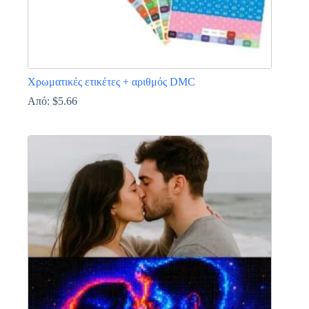
Χρωματικές ετικέτες + αριθμός DMC
Από:
$
5.66
Αυτό
το
προϊόν
έχει
πολλαπλές
παραλλαγές.
Οι
επιλογές
μπορούν
να
επιλεγούν
στη
σελίδα
του
προϊόντος