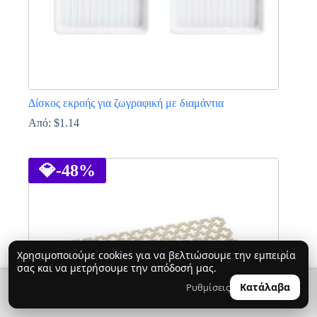
προϊόντος
Δίσκος εκροής για ζωγραφική με διαμάντια
Από:
$
1.14
Αυτό
το
προϊόν
💎
-48%
έχει
πολλαπλές
παραλλαγές.
Οι
επιλογές
μπορούν
Χρησιμοποιούμε cookies για να βελτιώσουμε την εμπειρία
να
σας και να μετρήσουμε την απόδοσή μας.
επιλεγούν
στη
🔍
0
Κατάλαβα
Ρυθμίσεις
👤
σελίδα
του