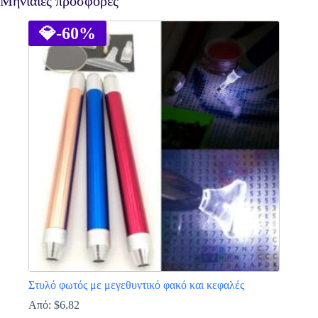
Μηνιαίες προσφορές
💎
-60%
Στυλό φωτός με μεγεθυντικό φακό και κεφαλές
Από:
$
6.82