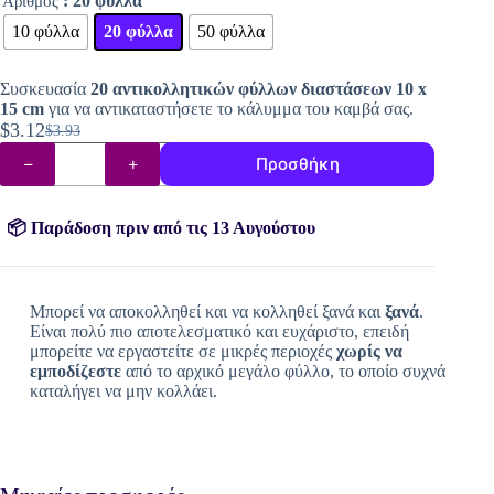
: 20 φύλλα
Αριθμός
10 φύλλα
20 φύλλα
50 φύλλα
Συσκευασία
20 αντικολλητικών φύλλων διαστάσεων 10 x
15 cm
για να αντικαταστήσετε το κάλυμμα του καμβά σας.
$
3.12
$
3.93
Original
Η
Αντικολλητικά
price
τρέχουσα
Προσθήκη
φύλλα
was:
τιμή
για
καλύμματα
$3.93.
είναι:
καμβά
📦 Παράδοση πριν από τις 13 Αυγούστου
$3.12.
ποσότητα
Μπορεί να αποκολληθεί και να κολληθεί ξανά και
ξανά
.
Είναι πολύ πιο αποτελεσματικό και ευχάριστο, επειδή
μπορείτε να εργαστείτε σε μικρές περιοχές
χωρίς να
εμποδίζεστε
από το αρχικό μεγάλο φύλλο, το οποίο συχνά
καταλήγει να μην κολλάει.