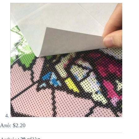
Από:
$
2.20