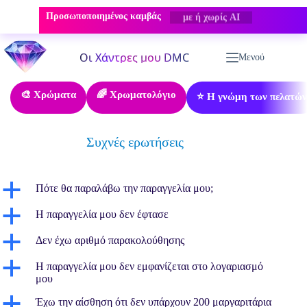
Προσωποποιημένος καμβάς
με ή χωρίς AI
Μετάβαση
στο
Μενού
περιεχόμενο
🎨 Χρώματα
🌈 Χρωματολόγιο
⭐ Η γνώμη των πελατών
Συχνές ερωτήσεις
a
Πότε θα παραλάβω την παραγγελία μου;
a
Η παραγγελία μου δεν έφτασε
a
Δεν έχω αριθμό παρακολούθησης
a
Η παραγγελία μου δεν εμφανίζεται στο λογαριασμό
μου
a
Έχω την αίσθηση ότι δεν υπάρχουν 200 μαργαριτάρια