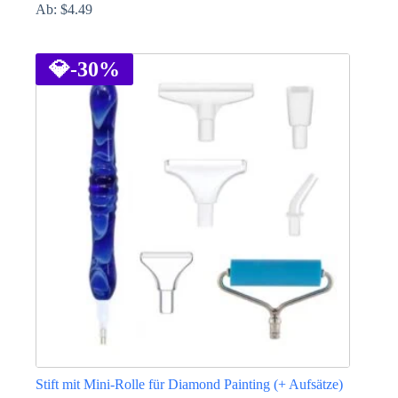
Ab:
$
4.49
Dieses
Produkt
weist
💎
-30%
mehrere
Varianten
auf.
Die
Optionen
können
auf
der
Produktseite
gewählt
werden
Stift mit Mini-Rolle für Diamond Painting (+ Aufsätze)