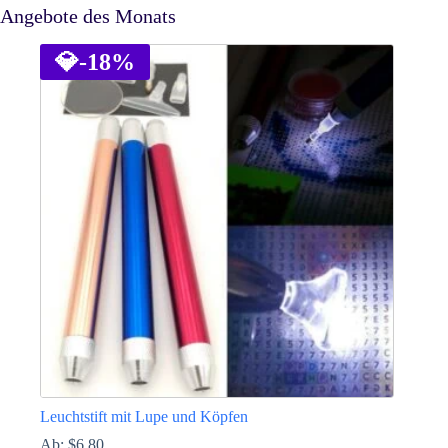
Angebote des Monats
💎
-18%
Leuchtstift mit Lupe und Köpfen
Ab:
$
6.80