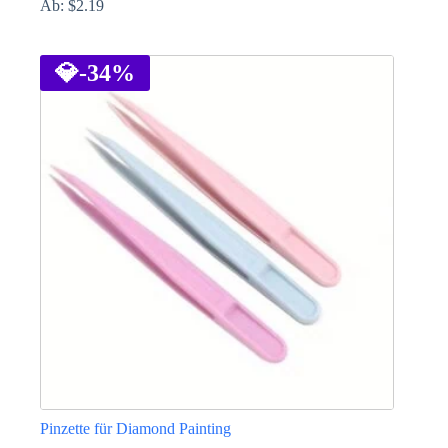
Ab:
$
2.19
Dieses
Produkt
weist
💎
-34%
mehrere
Varianten
auf.
Die
Optionen
können
auf
der
Produktseite
gewählt
werden
Pinzette für Diamond Painting