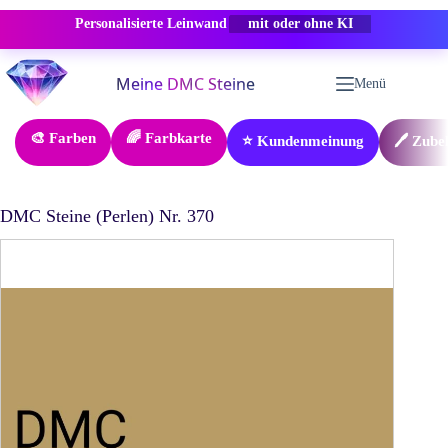
Personalisierte Leinwand
-50% RABATT
Zum
Inhalt
Menü
springen
🎨 Farben
🌈 Farbkarte
⭐ Kundenmeinung
🖊️ Zube
DMC Steine (Perlen) Nr. 370