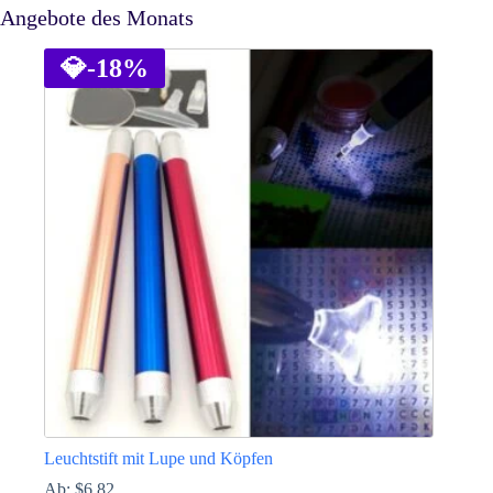
Angebote des Monats
💎
-18%
Leuchtstift mit Lupe und Köpfen
Ab:
$
6.82