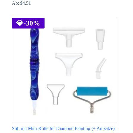
Ab:
$
4.51
Dieses
Produkt
weist
💎
-30%
mehrere
Varianten
auf.
Die
Optionen
können
auf
der
Produktseite
gewählt
werden
Stift mit Mini-Rolle für Diamond Painting (+ Aufsätze)