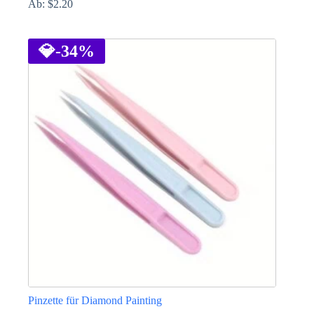
Ab:
$
2.20
Dieses
Produkt
weist
💎
-34%
mehrere
Varianten
auf.
Die
Optionen
können
auf
der
Produktseite
gewählt
werden
Pinzette für Diamond Painting