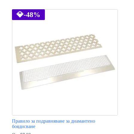
This
product
has
💎
-48%
multiple
variants.
The
options
may
be
chosen
on
the
product
page
Правило за подравняване за диамантено
боядисване