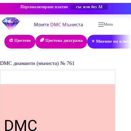
Персонализирано платно
-50% ОТСТЪПКА
Skip
to
Menu
content
🎨 Цветове
🌈 Цветова диаграма
⭐ Мнение на клие
DMC диаманти (мъниста) № 761