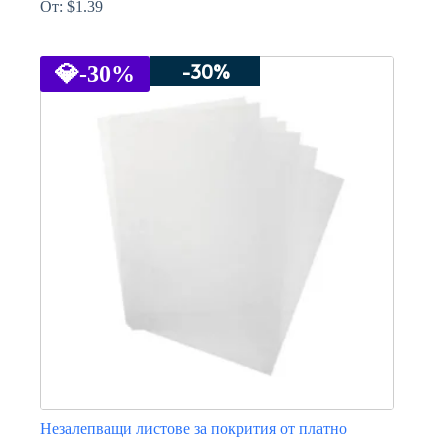
От:
$
1.39
This
product
-30%
has
💎
-30%
multiple
variants.
The
options
may
be
chosen
on
the
product
page
Незалепващи листове за покрития от платно