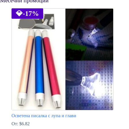
Месечни промоции
💎
-17%
Осветена писалка с лупа и глави
От:
$
6.82