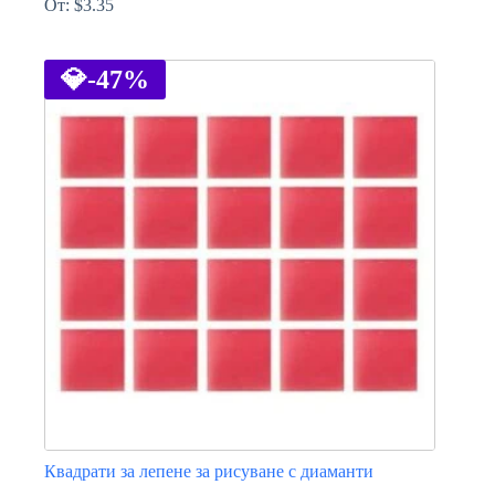
От:
$
3.35
This
product
has
💎
-47%
multiple
variants.
The
options
may
be
chosen
on
the
product
page
Квадрати за лепене за рисуване с диаманти