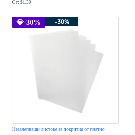
От:
$
1.39
This
product
-30%
has
💎
-30%
multiple
variants.
The
options
may
be
chosen
on
the
product
page
Незалепващи листове за покрития от платно