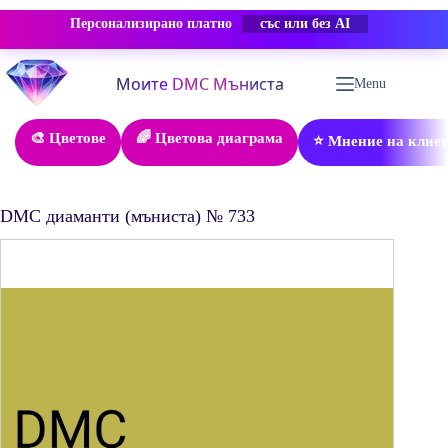
Персонализирано платно
-50% ОТСТЪПКА
Skip
to
Menu
content
🎨 Цветове
🌈 Цветова диаграма
⭐ Мнение на клие
DMC диаманти (мъниста) № 733