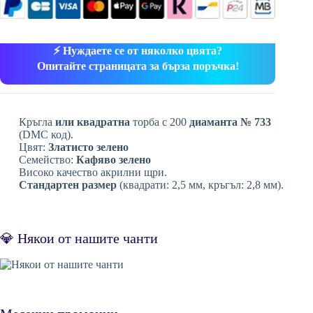
⚡ Нуждаете се от няколко цвята?
Опитайте страницата за бърза поръчка!
Кръгла
или квадратна
торба с 200
диаманта № 733
(DMC код).
Цвят:
Златисто зелено
Семейство:
Кафяво зелено
Високо качество акрилни щри.
Стандартен размер
(квадрати: 2,5 мм, кръгъл: 2,8 мм).
💎 Някои от нашите чанти