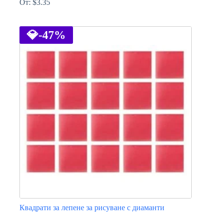
От:
$
3.35
This
product
has
💎
-47%
multiple
variants.
The
options
may
be
chosen
on
the
product
page
Квадрати за лепене за рисуване с диаманти