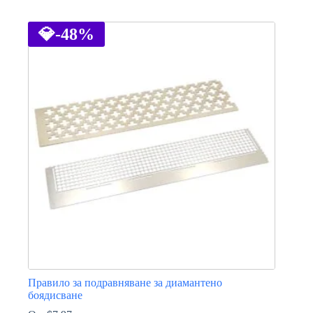
This
product
has
💎
-48%
multiple
variants.
The
options
may
be
chosen
on
the
product
page
Правило за подравняване за диамантено
боядисване