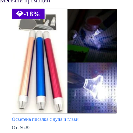
Месечни промоции
💎
-18%
Осветена писалка с лупа и глави
От:
$
6.82