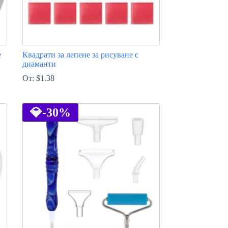
е
Квадрати за лепене за рисуване с
диаманти
От:
$
1.38
This
product
has
💎
-30%
multiple
variants.
The
options
may
be
chosen
on
the
product
page