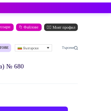
есоари
📁 Файлове
🙋‍♂️ Моят профил
ТОВЕ
Български
а) № 680