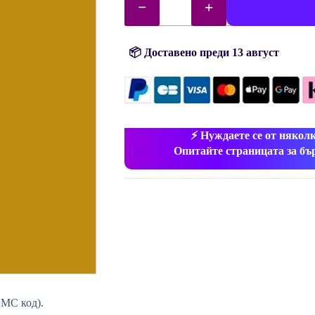
за
DMC
диаманти
(мъниста)
№
📦 Доставено преди 13 август
680
⚡ Нуждаете се от някол
Опитайте страницата за бъ
MC код).