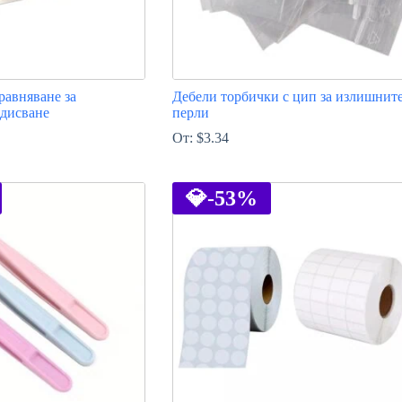
равняване за
Дебели торбички с цип за излишнит
ядисване
перли
От:
$
3.34
This
product
has
💎
-53%
multiple
variants.
The
options
may
be
chosen
on
the
product
page