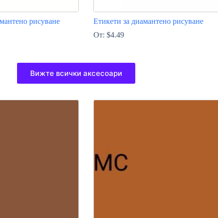
мантено рисуване
Етикети за диамантено рисуване
От:
$
4.49
This
product
Вижте всички аксесоари
has
multiple
variants.
The
options
may
be
chosen
on
the
product
page