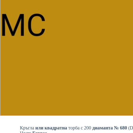
Кръгла
или квадратна
торба с 200
диаманта № 680
(D