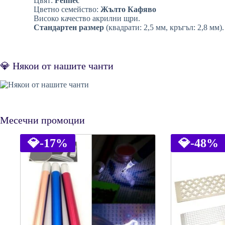
Цвят:
Fennec
Цветно семейство:
Жълто Кафяво
Високо качество акрилни щри.
Стандартен размер
(квадрати: 2,5 мм, кръгъл: 2,8 мм).
💎 Някои от нашите чанти
Месечни промоции
💎
-17%
💎
-48%