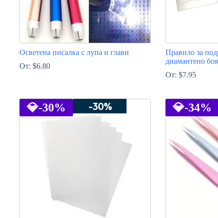
Осветена писалка с лупа и глави
Правило за под
диамантено бо
От:
$
6.80
От:
$
7.95
This
This
product
product
-30%
has
💎
-30%
has
💎
-34%
multiple
multiple
variants.
variants.
The
The
options
options
may
may
be
be
chosen
chosen
on
on
the
the
product
product
page
page