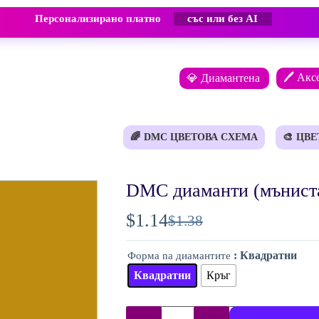
Персонализирано платно
със или без AI
🖊️ Акс
💎 Диамантена
🌈
DMC ЦВЕТОВА СХЕМА
🎨
ЦВЕ
DMC диаманти (мънист
$
1.14
$
1.38
Original
Текущата
price
цена
: Квадратни
Форма na диамантите
was:
е:
Квадратни
Кръг
$1.38.
$1.14.
количество