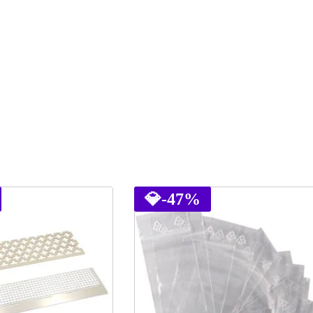
💎
-47%