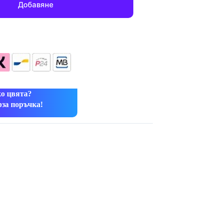
Добавяне
ко цвята?
рза поръчка!