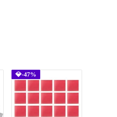
💎
-47%