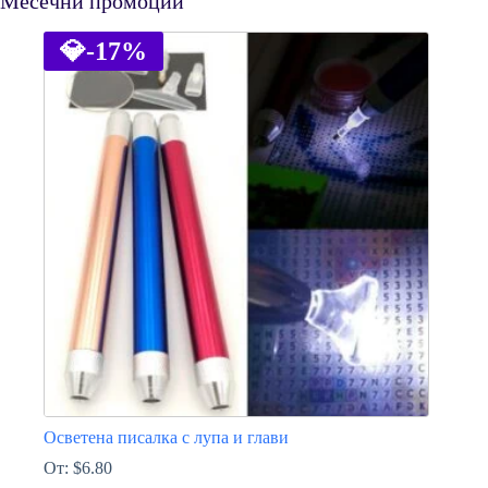
Месечни промоции
💎
-17%
Осветена писалка с лупа и глави
От:
$
6.80