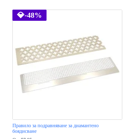
This
product
has
💎
-48%
multiple
variants.
The
options
may
be
chosen
on
the
product
page
Правило за подравняване за диамантено
боядисване