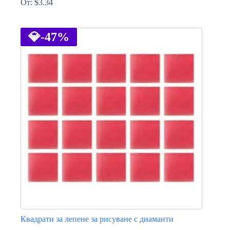
От:
$
3.34
This
product
has
💎
-47%
multiple
variants.
The
options
may
be
chosen
on
the
product
page
Квадрати за лепене за рисуване с диаманти