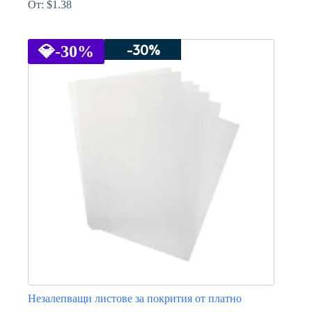
От:
$
1.38
This
product
-30%
has
💎
-30%
multiple
variants.
The
options
may
be
chosen
on
the
product
page
Незалепващи листове за покрития от платно