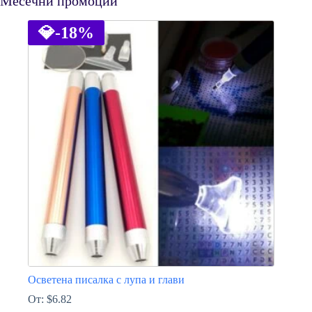
Месечни промоции
💎
-18%
Осветена писалка с лупа и глави
От:
$
6.82