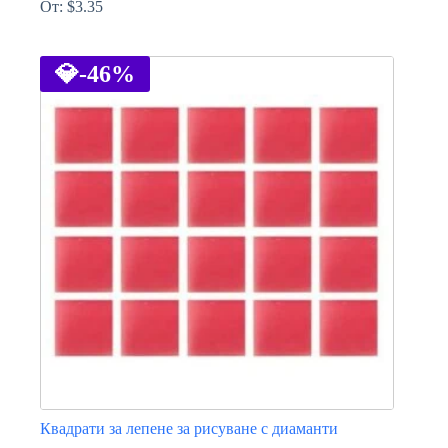
От:
$
3.35
This
product
has
💎
-46%
multiple
variants.
The
options
may
be
chosen
on
the
product
page
Квадрати за лепене за рисуване с диаманти