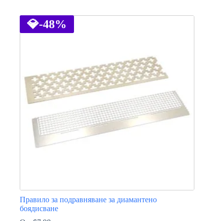
This
product
has
💎
-48%
multiple
variants.
The
options
may
be
chosen
on
the
product
page
Правило за подравняване за диамантено
боядисване