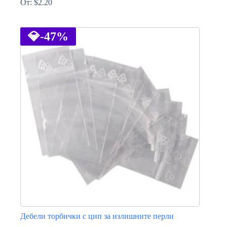
От:
$
2.20
This
product
has
💎
-47%
multiple
variants.
The
options
may
be
chosen
on
the
product
page
Дебели торбички с цип за излишните перли