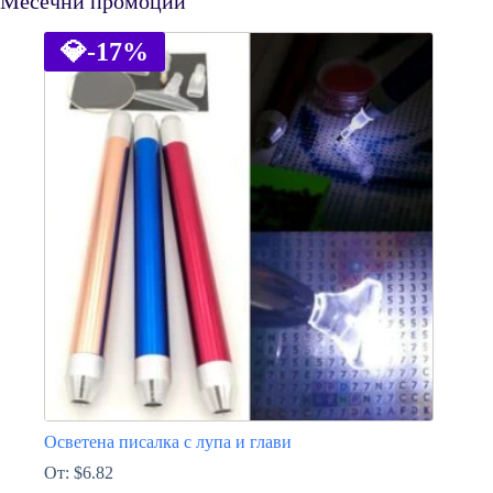
Месечни промоции
💎
-17%
Осветена писалка с лупа и глави
От:
$
6.82