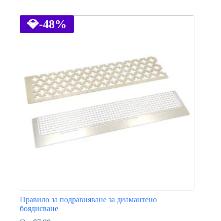
This
product
has
💎
-48%
multiple
variants.
The
options
may
be
chosen
on
the
product
page
Правило за подравняване за диамантено
боядисване