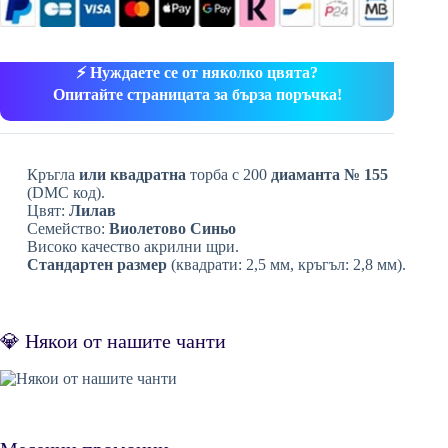
⚡ Нуждаете се от няколко цвята?
Опитайте страницата за бърза поръчка!
Кръгла
или квадратна
торба с 200
диаманта № 155
(DMC код).
Цвят:
Лилав
Семейство:
Виолетово Синьо
Високо качество акрилни щри.
Стандартен размер
(квадрати: 2,5 мм, кръгъл: 2,8 мм).
💎 Някои от нашите чанти