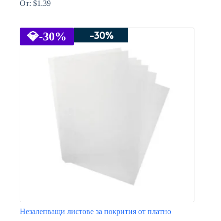
От:
$
1.39
This
product
-30%
has
💎
-30%
multiple
variants.
The
options
may
be
chosen
on
the
product
page
Незалепващи листове за покрития от платно