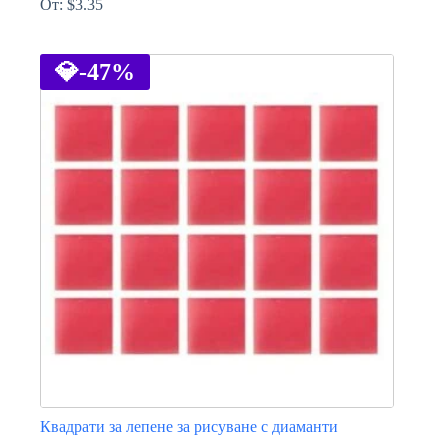
От:
$
3.35
This
product
has
💎
-47%
multiple
variants.
The
options
may
be
chosen
on
the
product
page
Квадрати за лепене за рисуване с диаманти