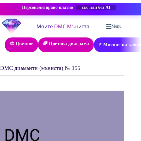
Персонализирано платно
-50% ОТСТЪПКА
Skip
to
Menu
content
🎨 Цветове
🌈 Цветова диаграма
⭐ Мнение на клие
DMC диаманти (мъниста) № 155