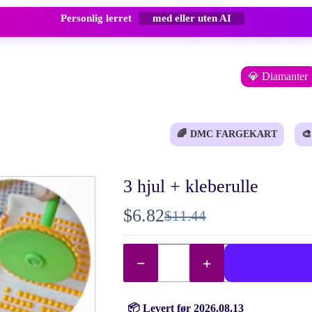
Personlig lerret
med eller uten AI
💎 Diamanter
🌈
DMC FARGEKART
🎨
3 hjul + kleberulle
$
6.82
$
11.44
Opprinnelig
Nåværende
pris
pris
3
hjul
var:
er:
+
$11.44.
$6.82.
kleberulle
antall
📦 Levert før 2026.08.13