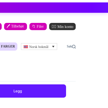
🖊️ Tilbehør
📁 Filer
🙋‍♂️ Min konto
FARGER
Norsk bokmål
Legg