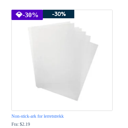
Dette
produktet
-30%
har
💎
-30%
flere
varianter.
Alternativene
kan
velges
på
produktsiden
Non-stick-ark for lerretstrekk
Fra:
$
2.19