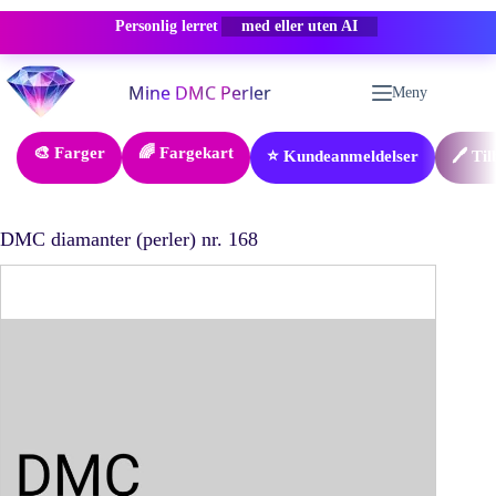
Personlig lerret
-50% RABATT
Hopp
til
Meny
innholdet
🎨 Farger
🌈 Fargekart
⭐ Kundeanmeldelser
🖊️ Ti
DMC diamanter (perler) nr. 168