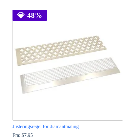
Dette
produktet
har
💎
-48%
flere
varianter.
Alternativene
kan
velges
på
produktsiden
Justeringsregel for diamantmaling
Fra:
$
7.95