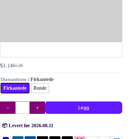
$
1.14
$
1.38
Opprinnelig
Nåværende
pris
pris
: Firkantede
Diamantform
var:
er:
$1.38.
$1.14.
Firkantede
Runde
DMC
Legg
diamanter
(perler)
nr.
168
📦 Levert før 2026.08.11
antall