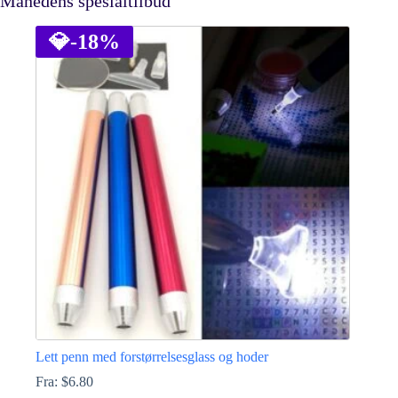
Månedens spesialtilbud
💎
-18%
Lett penn med forstørrelsesglass og hoder
Fra:
$
6.80