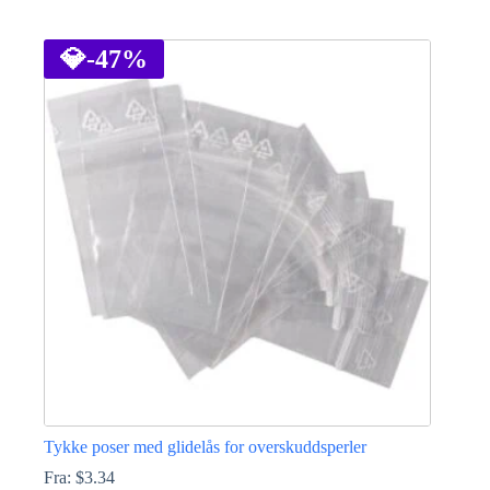
Dette
produktet
har
💎
-47%
flere
varianter.
Alternativene
kan
velges
på
produktsiden
Tykke poser med glidelås for overskuddsperler
Fra:
$
3.34