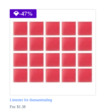
Dette
produktet
har
💎
-47%
flere
varianter.
Alternativene
kan
velges
på
produktsiden
Limruter for diamantmaling
Fra:
$
1.38