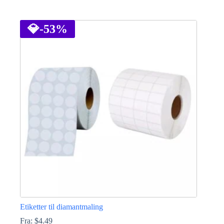
Dette
produktet
har
💎
-53%
flere
varianter.
Alternativene
kan
velges
på
produktsiden
Etiketter til diamantmaling
Fra:
$
4.49