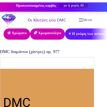
Προσωποποιημένος καμβάς
-50% ΕΚΠΤΩΣΗ
Μετάβαση
στο
Μενού
περιεχόμενο
🎨 Χρώματα
🌈 Χρωματολόγιο
⭐ Η γνώμη των πελατών
DMC διαμάντια (χάντρες) αρ. 977