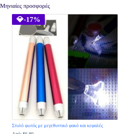
Μηνιαίες προσφορές
💎
-17%
Στυλό φωτός με μεγεθυντικό φακό και κεφαλές
Από:
$
6.80