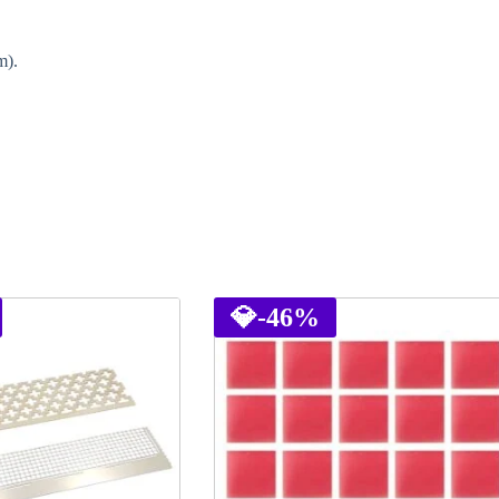
m).
💎
-46%