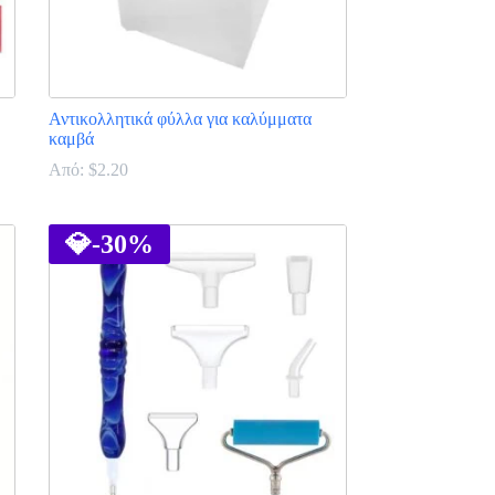
Αντικολλητικά φύλλα για καλύμματα
καμβά
Από:
$
2.20
Αυτό
το
προϊόν
💎
-30%
έχει
πολλαπλές
παραλλαγές.
Οι
επιλογές
μπορούν
να
επιλεγούν
στη
σελίδα
του
προϊόντος