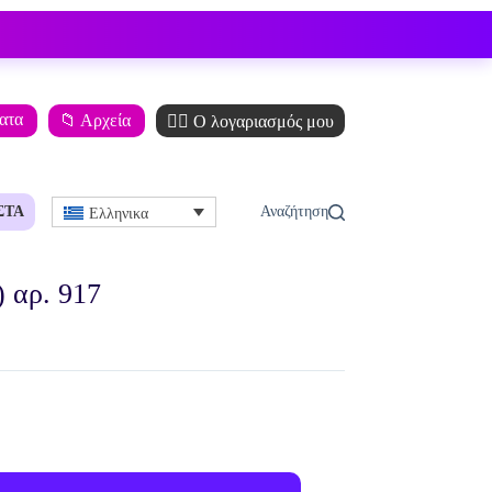
ματα
📁 Αρχεία
🙋‍♂️ Ο λογαριασμός μου
ΣΤΆ
Ελληνικα
 αρ. 917