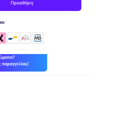
Προσθήκη
ου
ρώματα?
 παραγγελίας!