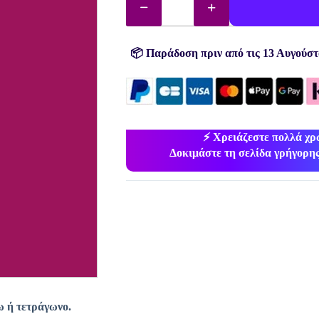
διαμάντια
(χάντρες)
αρ.
917
ποσότητα
📦 Παράδοση πριν από τις 13 Αυγούστ
⚡ Χρειάζεστε πολλά χ
Δοκιμάστε τη σελίδα γρήγορης
ω ή τετράγωνο.