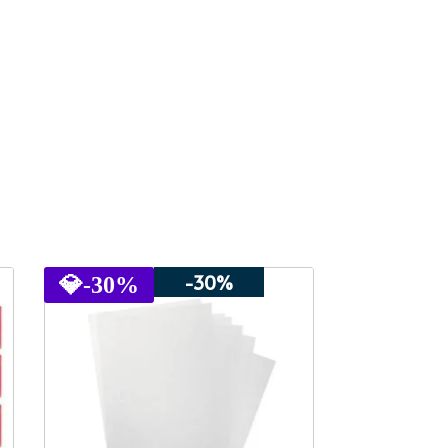
-30%
💎
-30%