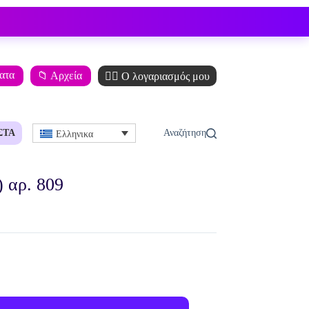
ματα
📁 Αρχεία
🙋‍♂️ Ο λογαριασμός μου
ΣΤΆ
Ελληνικα
 αρ. 809