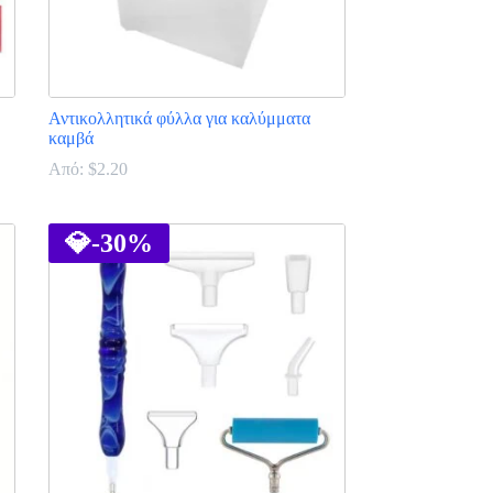
Αντικολλητικά φύλλα για καλύμματα
καμβά
Από:
$
2.20
Αυτό
το
προϊόν
💎
-30%
έχει
πολλαπλές
παραλλαγές.
Οι
επιλογές
μπορούν
να
επιλεγούν
στη
σελίδα
του
προϊόντος