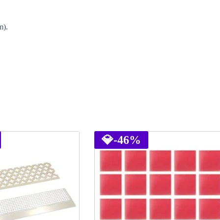
m).
💎
-46%