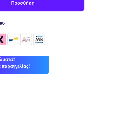
Προσθήκη
ου
ρώματα?
 παραγγελίας!