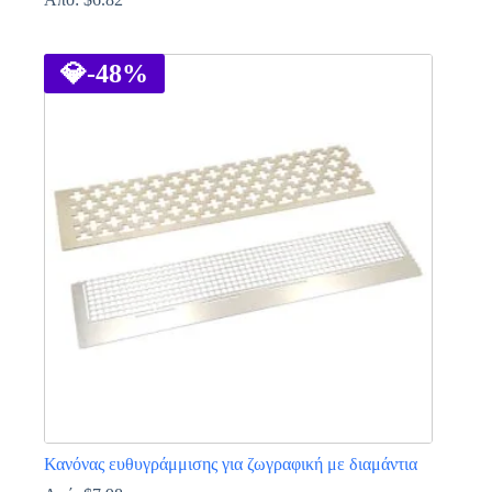
Αυτό
το
προϊόν
💎
-48%
έχει
πολλαπλές
παραλλαγές.
Οι
επιλογές
μπορούν
να
επιλεγούν
στη
σελίδα
του
προϊόντος
Κανόνας ευθυγράμμισης για ζωγραφική με διαμάντια