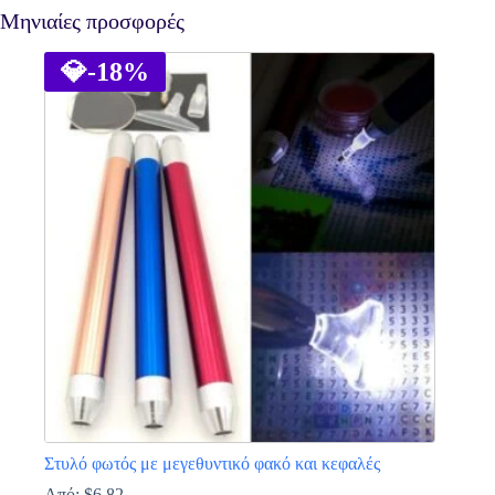
Μηνιαίες προσφορές
💎
-18%
Στυλό φωτός με μεγεθυντικό φακό και κεφαλές
Από:
$
6.82