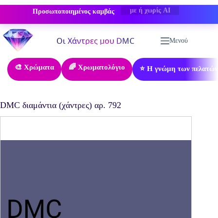
Προσωποποιημένος καμβάς
-50% ΕΚΠΤΩΣΗ
Μετάβαση
στο
Μενού
περιεχόμενο
🎨 Χρώματα
🌈 Χρωματολόγιο
⭐ Η γνώμη των πελατών
DMC διαμάντια (χάντρες) αρ. 792