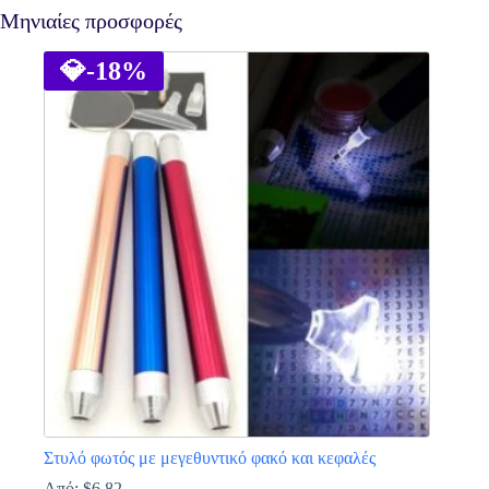
Μηνιαίες προσφορές
💎
-18%
Στυλό φωτός με μεγεθυντικό φακό και κεφαλές
Από:
$
6.82