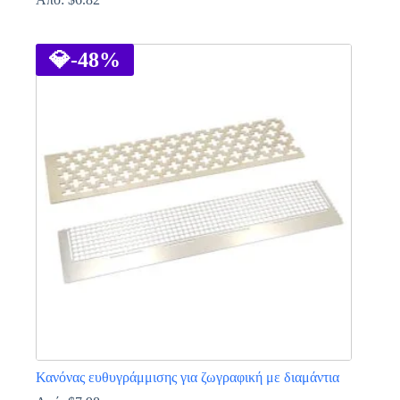
Αυτό
το
προϊόν
💎
-48%
έχει
πολλαπλές
παραλλαγές.
Οι
επιλογές
μπορούν
να
επιλεγούν
στη
σελίδα
του
προϊόντος
Κανόνας ευθυγράμμισης για ζωγραφική με διαμάντια