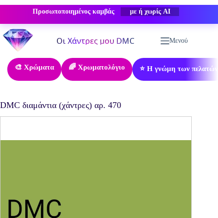
Προσωποποιημένος καμβάς
-50% ΕΚΠΤΩΣΗ
Μετάβαση
στο
Μενού
περιεχόμενο
🎨 Χρώματα
🌈 Χρωματολόγιο
⭐ Η γνώμη των πελατών
DMC διαμάντια (χάντρες) αρ. 470