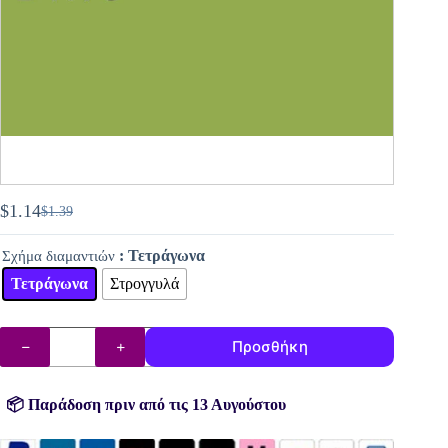
$
1.14
$
1.39
Original
Η
price
τρέχουσα
: Τετράγωνα
Σχήμα διαμαντιών
was:
τιμή
$1.39.
είναι:
Τετράγωνα
Στρογγυλά
$1.14.
DMC
Προσθήκη
διαμάντια
(χάντρες)
αρ.
470
📦 Παράδοση πριν από τις 13 Αυγούστου
ποσότητα