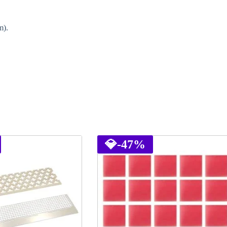
m).
💎
-47%