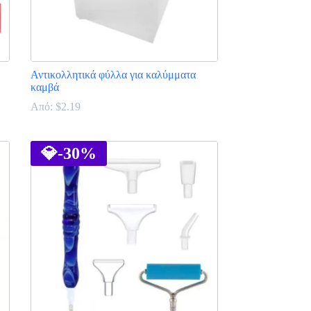
Αντικολλητικά φύλλα για καλύμματα
καμβά
Από:
$
2.19
Αυτό
το
προϊόν
💎
-30%
έχει
πολλαπλές
παραλλαγές.
Οι
επιλογές
μπορούν
να
επιλεγούν
στη
σελίδα
του
προϊόντος