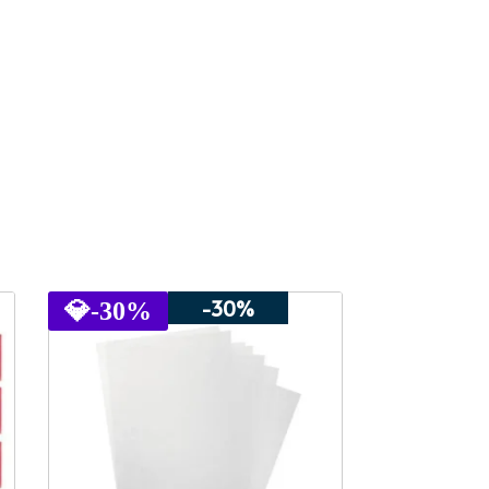
-30%
💎
-30%