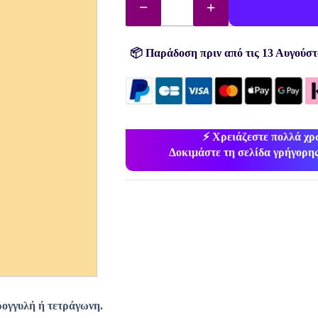
διαμάντια
(χάντρες)
αρ.
3822
ποσότητα
📦 Παράδοση πριν από τις 13 Αυγούστ
⚡ Χρειάζεστε πολλά χ
Δοκιμάστε τη σελίδα γρήγορης
ρογγυλή ή τετράγωνη.