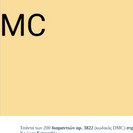
Τσάντα των 200
διαμαντιών αρ. 3822
(κωδικός DMC)
στ