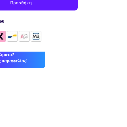
Προσθήκη
ου
ρώματα?
 παραγγελίας!