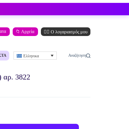
ματα
📁 Αρχεία
🙋‍♂️ Ο λογαριασμός μου
ΣΤΆ
Ελληνικα
 αρ. 3822