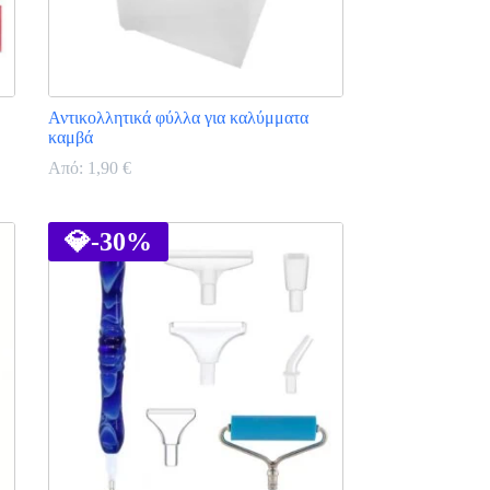
Αντικολλητικά φύλλα για καλύμματα
καμβά
Από:
1,90
€
Αυτό
το
προϊόν
💎
-30%
έχει
πολλαπλές
παραλλαγές.
Οι
επιλογές
μπορούν
να
επιλεγούν
στη
σελίδα
του
προϊόντος