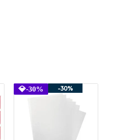
-30%
💎
-30%