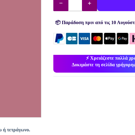
διαμάντια
(χάντρες)
αρ.
316
ποσότητα
📦 Παράδοση πριν από τις 10 Αυγούστ
⚡ Χρειάζεστε πολλά χ
Δοκιμάστε τη σελίδα γρήγορης
ω ή τετράγωνο.