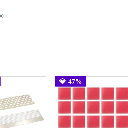
m).
💎
-47%