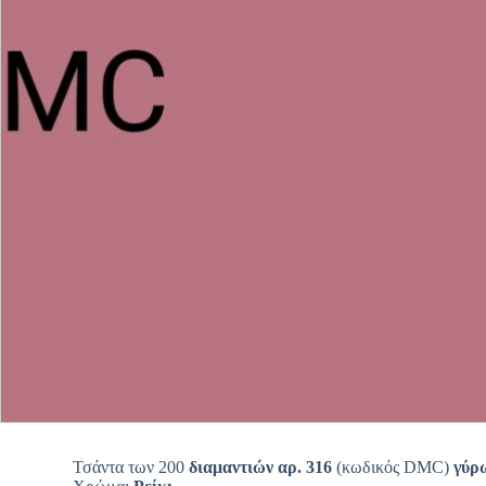
Τσάντα των 200
διαμαντιών αρ. 316
(κωδικός DMC)
γύρ