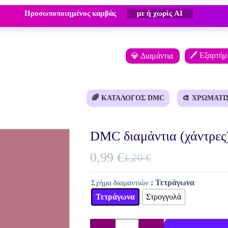
Προσωποποιημένος καμβάς
με ή χωρίς AI
🖊️ Εξαρτή
💎 Διαμάντια
🌈
ΚΑΤΆΛΟΓΟΣ DMC
🎨
ΧΡΩΜΑΤΙ
DMC διαμάντια (χάντρες)
0,99
€
1,20
€
Original
Η
price
τρέχουσα
: Τετράγωνα
Σχήμα διαμαντιών
was:
τιμή
Τετράγωνα
Στρογγυλά
1,20 €.
είναι:
0,99 €.
DMC