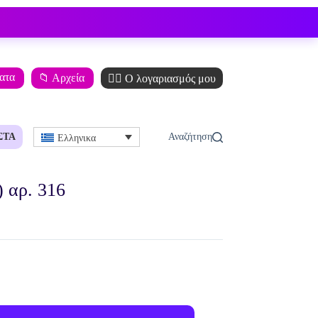
ματα
📁 Αρχεία
🙋‍♂️ Ο λογαριασμός μου
ΣΤΆ
Ελληνικα
 αρ. 316