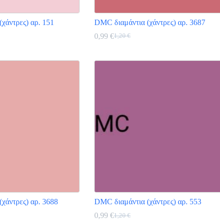
χάντρες) αρ. 151
DMC διαμάντια (χάντρες) αρ. 3687
0,99
€
1,20
€
Original
Η
price
τρέχουσα
Αυτό
was:
τιμή
το
1,20 €.
είναι:
προϊόν
0,99 €.
έχει
πολλαπλές
παραλλαγές.
Οι
επιλογές
μπορούν
να
επιλεγούν
στη
σελίδα
του
προϊόντος
χάντρες) αρ. 3688
DMC διαμάντια (χάντρες) αρ. 553
0,99
€
1,20
€
Original
Η