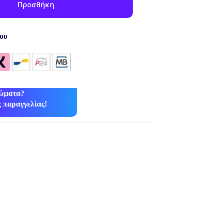
Προσθήκη
ου
ρώματα?
 παραγγελίας!