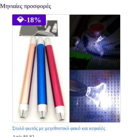
Μηνιαίες προσφορές
💎
-18%
Στυλό φωτός με μεγεθυντικό φακό και κεφαλές
Από:
$
6.82