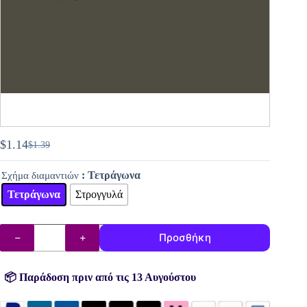
$
1.14
$
1.39
Original
Η
price
τρέχουσα
: Τετράγωνα
Σχήμα διαμαντιών
was:
τιμή
$1.39.
είναι:
Τετράγωνα
Στρογγυλά
$1.14.
DMC
Προσθήκη
διαμάντια
(χάντρες)
αρ.
3021
📦 Παράδοση πριν από τις 13 Αυγούστου
ποσότητα