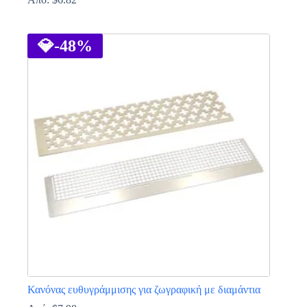
Αυτό
το
προϊόν
💎
-48%
έχει
πολλαπλές
παραλλαγές.
Οι
επιλογές
μπορούν
να
επιλεγούν
στη
σελίδα
του
προϊόντος
Κανόνας ευθυγράμμισης για ζωγραφική με διαμάντια