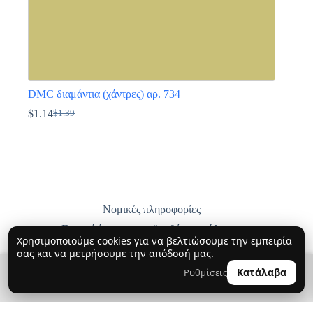
DMC διαμάντια (χάντρες) αρ. 734
$
1.14
$
1.39
Original
Η
price
τρέχουσα
Αυτό
was:
τιμή
το
$1.39.
είναι:
προϊόν
$1.14.
έχει
πολλαπλές
παραλλαγές.
Οι
Νομικές πληροφορίες
επιλογές
Γενικοί όροι και προϋποθέσεις πώλησης
μπορούν
Χρησιμοποιούμε cookies για να βελτιώσουμε την εμπειρία
να
Πολιτική απορρήτου
σας και να μετρήσουμε την απόδοσή μας.
επιλεγούν
Παράδοση, επιστροφές και ανταλλαγές
στη
🔍
0
Κατάλαβα
Ρυθμίσεις
👤
σελίδα
Επικοινωνήστε μαζί μας
του
προϊόντος