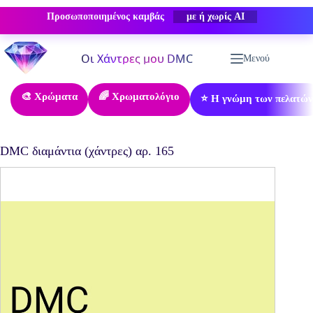
Προσωποποιημένος καμβάς
-50% ΕΚΠΤΩΣΗ
Μετάβαση
στο
Μενού
περιεχόμενο
🎨 Χρώματα
🌈 Χρωματολόγιο
⭐ Η γνώμη των πελατών
DMC διαμάντια (χάντρες) αρ. 165