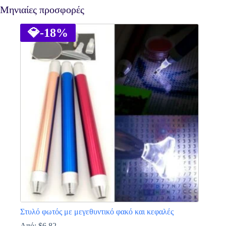
Μηνιαίες προσφορές
💎
-18%
Στυλό φωτός με μεγεθυντικό φακό και κεφαλές
Από:
$
6.82