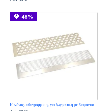
Αυτό
το
προϊόν
💎
-48%
έχει
πολλαπλές
παραλλαγές.
Οι
επιλογές
μπορούν
να
επιλεγούν
στη
σελίδα
του
προϊόντος
Κανόνας ευθυγράμμισης για ζωγραφική με διαμάντια