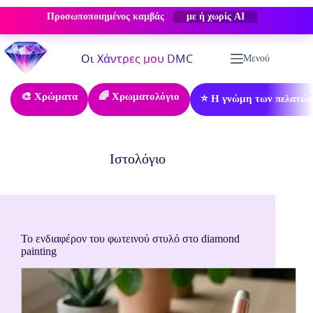
Προσωποποιημένος καμβάς
με ή χωρίς AI
Μετάβαση
στο
Μενού
περιεχόμενο
🎨 Χρώματα
🌈 Χρωματολόγιο
⭐ Η γνώμη των πελατών
Ιστολόγιο
Το ενδιαφέρον του φωτεινού στυλό στο diamond
painting