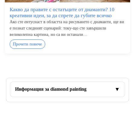
Какво да правите с остатъците от диаманти? 10
креативни идеи, за да спрете да губите всичко
Ако сте ентусиаст в областта на рисуването с диаманти, ще ви
е познат следният сценарий: току-що сте завършили
великолепна картина, но са ви останали…
Прочети повече
Diamond painting
(наричан още
диамантена
бродерия
или
рисуване с диаманти
) е едно от най-
▼
Информация за diamond painting
популярните творчески хобита в момента. То е
едновременно релаксиращо, прецизно и
изключително удовлетворяващо и се състои в
поставянето на хиляди малки
диаманти
(често
наричани
мъниста
или
страс
) върху самозалепващо
се платно, за да се създаде блестящо, цветно и богато
на детайли изображение. Ако тепърва откриваш тази
дейност, бързо ще разбереш защо се говори за
„положителна зависимост“: щом започнеш, ти се иска