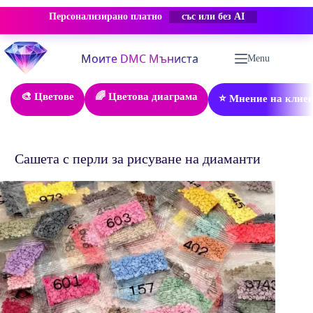
Персонализирано платно
със или без AI
Skip
to
Menu
content
🎨 Цветове
🌈 Цветова диаграма
⭐ Мнение на клие
Сашета с перли за рисуване на диаманти