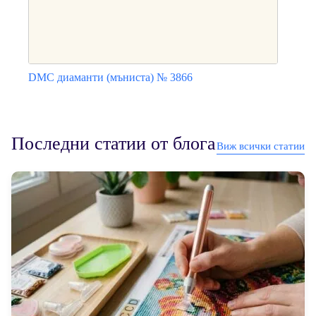
DMC диаманти (мъниста) № 3866
This
product
has
multiple
Последни статии от блога
Виж всички статии
variants.
The
options
may
be
chosen
on
the
product
page