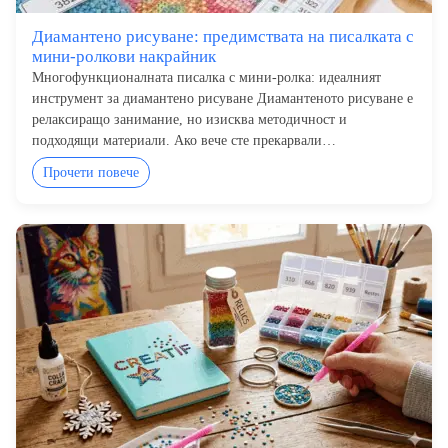
Диамантено рисуване: предимствата на писалката с
мини-ролкови накрайник
Многофункционалната писалка с мини-ролка: идеалният
инструмент за диамантено рисуване Диамантеното рисуване е
релаксиращо занимание, но изисква методичност и
подходящи материали. Ако вече сте прекарвали…
Прочети повече